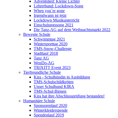
Adventslied: Kleine Lichter
Lehrerband: Lockdown-Song
When you´re gone
Irgendwann ist jetzt
Lockdown Musikunterricht
Einschulungssong 2021
Die Tanz-AG auf dem Weihnachtsmarkt 2022
Bewegte Schule
Schwimmtag 2021
Wintersporttag 2020
TMS-Snow-Challenge
Stadtlauf 2018
Tanz AG
WenDo-AG
TRIXITT Event 2023
Tierfreundliche Schule
Kira - Schulhündin in Ausbildung
TMS-Schulschildkröten
Unser Schulhund KIRA
TMS-Schul-Bienen
Kira hat ihre Abschlussprüfung bestanden!
Humanitäre Schule
Sponsorenlauf 2020
Winterkleiderspende
Spendenlauf 2019