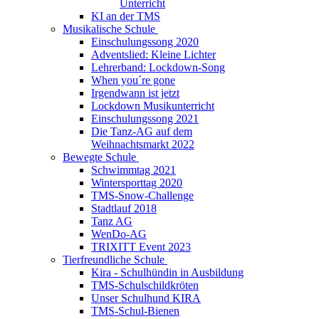
Unterricht
KI an der TMS
Musikalische Schule
Einschulungssong 2020
Adventslied: Kleine Lichter
Lehrerband: Lockdown-Song
When you´re gone
Irgendwann ist jetzt
Lockdown Musikunterricht
Einschulungssong 2021
Die Tanz-AG auf dem
Weihnachtsmarkt 2022
Bewegte Schule
Schwimmtag 2021
Wintersporttag 2020
TMS-Snow-Challenge
Stadtlauf 2018
Tanz AG
WenDo-AG
TRIXITT Event 2023
Tierfreundliche Schule
Kira - Schulhündin in Ausbildung
TMS-Schulschildkröten
Unser Schulhund KIRA
TMS-Schul-Bienen