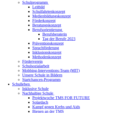
Schulprogramm
Leitbild
Schulfahrtenkonzept
Medienbildungskonzept
Förderkonzept
Beratungskonzept
Berufsorientierung
Berufsberaterin
Tag der Berufe 2023
Präventionskonzept
Sprachförderung
Inklusionskonzept
Methodenkonzept
Förderverein
Schulsozialarbeit
Mobbing-Interventions-Team (MIT)
Unsere Schule in Bildern
Startchancen-Programm
Schulleben
Inklusive Schule
Nachhaltige Schule
Projektwoche TMS FOR FUTURE
Solardach
Kampf gegen Krebs und Aids
Bienen an der TMS