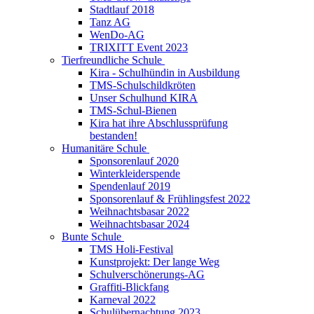
Stadtlauf 2018
Tanz AG
WenDo-AG
TRIXITT Event 2023
Tierfreundliche Schule
Kira - Schulhündin in Ausbildung
TMS-Schulschildkröten
Unser Schulhund KIRA
TMS-Schul-Bienen
Kira hat ihre Abschlussprüfung
bestanden!
Humanitäre Schule
Sponsorenlauf 2020
Winterkleiderspende
Spendenlauf 2019
Sponsorenlauf & Frühlingsfest 2022
Weihnachtsbasar 2022
Weihnachtsbasar 2024
Bunte Schule
TMS Holi-Festival
Kunstprojekt: Der lange Weg
Schulverschönerungs-AG
Graffiti-Blickfang
Karneval 2022
Schulübernachtung 2023