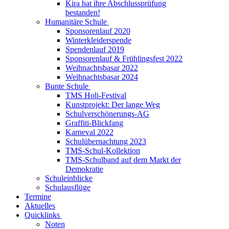
Kira hat ihre Abschlussprüfung
bestanden!
Humanitäre Schule
Sponsorenlauf 2020
Winterkleiderspende
Spendenlauf 2019
Sponsorenlauf & Frühlingsfest 2022
Weihnachtsbasar 2022
Weihnachtsbasar 2024
Bunte Schule
TMS Holi-Festival
Kunstprojekt: Der lange Weg
Schulverschönerungs-AG
Graffiti-Blickfang
Karneval 2022
Schulübernachtung 2023
TMS-Schul-Kollektion
TMS-Schulband auf dem Markt der
Demokratie
Schuleinblicke
Schulausflüge
Termine
Aktuelles
Quicklinks
Noten