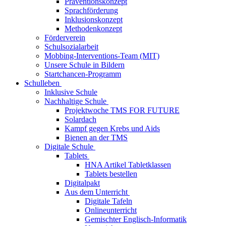
Präventionskonzept
Sprachförderung
Inklusionskonzept
Methodenkonzept
Förderverein
Schulsozialarbeit
Mobbing-Interventions-Team (MIT)
Unsere Schule in Bildern
Startchancen-Programm
Schulleben
Inklusive Schule
Nachhaltige Schule
Projektwoche TMS FOR FUTURE
Solardach
Kampf gegen Krebs und Aids
Bienen an der TMS
Digitale Schule
Tablets
HNA Artikel Tabletklassen
Tablets bestellen
Digitalpakt
Aus dem Unterricht
Digitale Tafeln
Onlineunterricht
Gemischter Englisch-Informatik