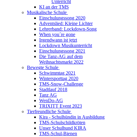
Unterricht
KI an der TMS
Musikalische Schule
Einschulungssong 2020
Adventslied: Kleine Lichter
Lehrerband: Lockdown-Song
When you´re gone
Irgendwann ist jetzt
Lockdown Musikunterricht
Einschulungssong 2021
Die Tanz-AG auf dem
Weihnachtsmarkt 2022
Bewegte Schule
Schwimmtag 2021
Wintersporttag 2020
TMS-Snow-Challenge
Stadtlauf 2018
Tanz AG
WenDo-AG
TRIXITT Event 2023
Tierfreundliche Schule
Kira - Schulhündin in Ausbildung
TMS-Schulschildkröten
Unser Schulhund KIRA
TMS-Schul-Bienen