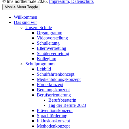
© tms-northeim.de 2026,
Impressum,
Datenschutz
Mobile Menu Toggle
Willkommen
Das sind wir
Unsere Schule
Organigramm
Videovorstellung
Schulleitung
Elternvertretung
Schülervertretung
Kollegium
Schulprogramm
Leitbild
Schulfahrtenkonzept
Medienbildungskonzept
Förderkonzept
Beratungskonzept
Berufsorientierung
Berufsberaterin
Tag der Berufe 2023
Präventionskonzept
Sprachförderung
Inklusionskonzept
Methodenkonzept