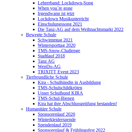
Lehrerband: Lockdown-Song
When you´re gone
Irgendwann ist jetzt
Lockdown Musikunterricht
Einschulungssong 2021
Die Tanz-AG auf dem Weihnachtsmarkt 2022
Bewegte Schule
Schwimmtag 2021
Wintersporttag 2020
TMS-Snow-Challenge
Stadtlauf 2018
Tanz AG
WenDo-AG
TRIXITT Event 2023
Tierfreundliche Schule
Kira - Schulhündin in Ausbildung
TMS-Schulschildkröten
Unser Schulhund KIRA
TMS-Schul-Bienen
Kira hat ihre Abschlussprüfung bestanden!
Humanitäre Schule
Sponsorenlauf 2020
Winterkleiderspende
Spendenlauf 2019
Sponsorenlauf & Frühlingsfest 2022