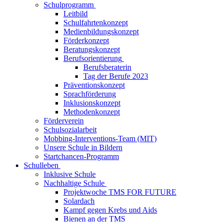
Schulprogramm
Leitbild
Schulfahrtenkonzept
Medienbildungskonzept
Förderkonzept
Beratungskonzept
Berufsorientierung
Berufsberaterin
Tag der Berufe 2023
Präventionskonzept
Sprachförderung
Inklusionskonzept
Methodenkonzept
Förderverein
Schulsozialarbeit
Mobbing-Interventions-Team (MIT)
Unsere Schule in Bildern
Startchancen-Programm
Schulleben
Inklusive Schule
Nachhaltige Schule
Projektwoche TMS FOR FUTURE
Solardach
Kampf gegen Krebs und Aids
Bienen an der TMS