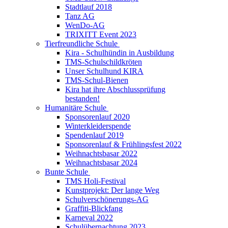
Stadtlauf 2018
Tanz AG
WenDo-AG
TRIXITT Event 2023
Tierfreundliche Schule
Kira - Schulhündin in Ausbildung
TMS-Schulschildkröten
Unser Schulhund KIRA
TMS-Schul-Bienen
Kira hat ihre Abschlussprüfung
bestanden!
Humanitäre Schule
Sponsorenlauf 2020
Winterkleiderspende
Spendenlauf 2019
Sponsorenlauf & Frühlingsfest 2022
Weihnachtsbasar 2022
Weihnachtsbasar 2024
Bunte Schule
TMS Holi-Festival
Kunstprojekt: Der lange Weg
Schulverschönerungs-AG
Graffiti-Blickfang
Karneval 2022
Schulübernachtung 2023