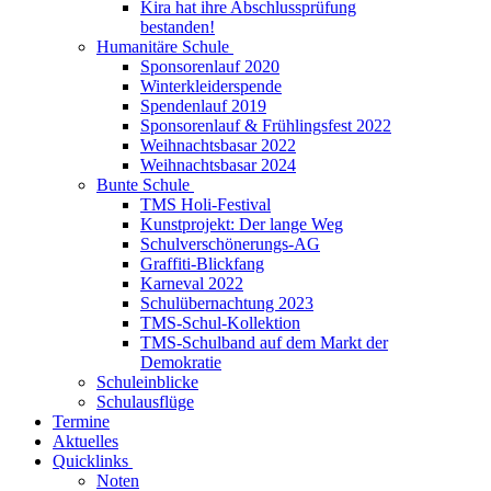
Kira hat ihre Abschlussprüfung
bestanden!
Humanitäre Schule
Sponsorenlauf 2020
Winterkleiderspende
Spendenlauf 2019
Sponsorenlauf & Frühlingsfest 2022
Weihnachtsbasar 2022
Weihnachtsbasar 2024
Bunte Schule
TMS Holi-Festival
Kunstprojekt: Der lange Weg
Schulverschönerungs-AG
Graffiti-Blickfang
Karneval 2022
Schulübernachtung 2023
TMS-Schul-Kollektion
TMS-Schulband auf dem Markt der
Demokratie
Schuleinblicke
Schulausflüge
Termine
Aktuelles
Quicklinks
Noten