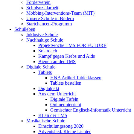
Förderverein
Schulsozialarbeit
Mobbing-Interventions-Team (MIT)
Unsere Schule in Bildern
Startchancen-Programm
Schulleben
Inklusive Schule
Nachhaltige Schule
Projektwoche TMS FOR FUTURE
Solardach
Kampf gegen Krebs und Aids
Bienen an der TMS
Digitale Schule
Tablets
HNA Artikel Tabletklassen
Tablets bestellen
Digitalpakt
Aus dem Unterricht
Digitale Tafeln
Onlineunterricht
Gemischter Englisch-Informatik Unterricht
KI an der TMS
Musikalische Schule
Einschulungssong 2020
Adventslied: Kleine Lichter