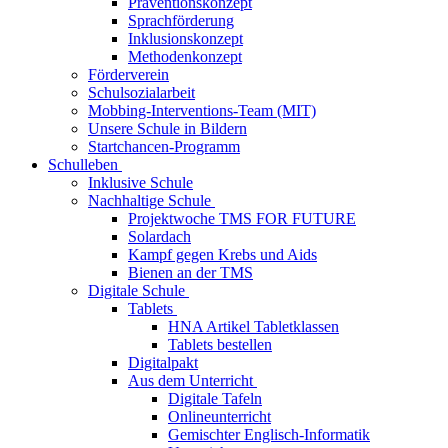
Präventionskonzept
Sprachförderung
Inklusionskonzept
Methodenkonzept
Förderverein
Schulsozialarbeit
Mobbing-Interventions-Team (MIT)
Unsere Schule in Bildern
Startchancen-Programm
Schulleben
Inklusive Schule
Nachhaltige Schule
Projektwoche TMS FOR FUTURE
Solardach
Kampf gegen Krebs und Aids
Bienen an der TMS
Digitale Schule
Tablets
HNA Artikel Tabletklassen
Tablets bestellen
Digitalpakt
Aus dem Unterricht
Digitale Tafeln
Onlineunterricht
Gemischter Englisch-Informatik