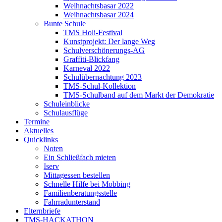
Weihnachtsbasar 2022
Weihnachtsbasar 2024
Bunte Schule
TMS Holi-Festival
Kunstprojekt: Der lange Weg
Schulverschönerungs-AG
Graffiti-Blickfang
Karneval 2022
Schulübernachtung 2023
TMS-Schul-Kollektion
TMS-Schulband auf dem Markt der Demokratie
Schuleinblicke
Schulausflüge
Termine
Aktuelles
Quicklinks
Noten
Ein Schließfach mieten
Iserv
Mittagessen bestellen
Schnelle Hilfe bei Mobbing
Familienberatungsstelle
Fahrradunterstand
Elternbriefe
TMS-HACKATHON