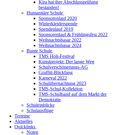
Kira hat ihre Abschlussprüfung
bestanden!
Humanitäre Schule
Sponsorenlauf 2020
Winterkleiderspende
Spendenlauf 2019
Sponsorenlauf & Frühlingsfest 2022
Weihnachtsbasar 2022
Weihnachtsbasar 2024
Bunte Schule
TMS Holi-Festival
Kunstprojekt: Der lange Weg
Schulverschönerungs-AG
Graffiti-Blickfang
Karneval 2022
Schulübernachtung 2023
TMS-Schul-Kollektion
TMS-Schulband auf dem Markt der
Demokratie
Schuleinblicke
Schulausflüge
Termine
Aktuelles
Quicklinks
Noten