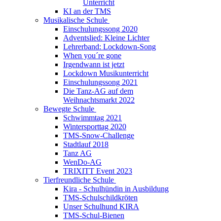
Unterricht
KI an der TMS
Musikalische Schule
Einschulungssong 2020
Adventslied: Kleine Lichter
Lehrerband: Lockdown-Song
When you´re gone
Irgendwann ist jetzt
Lockdown Musikunterricht
Einschulungssong 2021
Die Tanz-AG auf dem
Weihnachtsmarkt 2022
Bewegte Schule
Schwimmtag 2021
Wintersporttag 2020
TMS-Snow-Challenge
Stadtlauf 2018
Tanz AG
WenDo-AG
TRIXITT Event 2023
Tierfreundliche Schule
Kira - Schulhündin in Ausbildung
TMS-Schulschildkröten
Unser Schulhund KIRA
TMS-Schul-Bienen