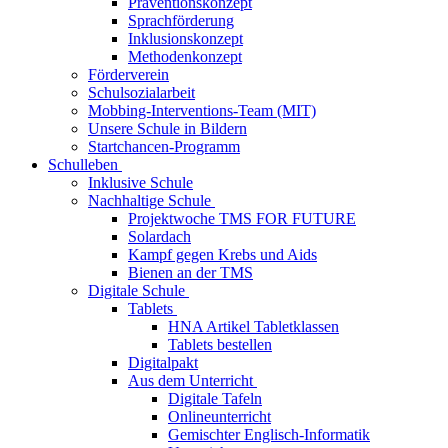
Präventionskonzept
Sprachförderung
Inklusionskonzept
Methodenkonzept
Förderverein
Schulsozialarbeit
Mobbing-Interventions-Team (MIT)
Unsere Schule in Bildern
Startchancen-Programm
Schulleben
Inklusive Schule
Nachhaltige Schule
Projektwoche TMS FOR FUTURE
Solardach
Kampf gegen Krebs und Aids
Bienen an der TMS
Digitale Schule
Tablets
HNA Artikel Tabletklassen
Tablets bestellen
Digitalpakt
Aus dem Unterricht
Digitale Tafeln
Onlineunterricht
Gemischter Englisch-Informatik