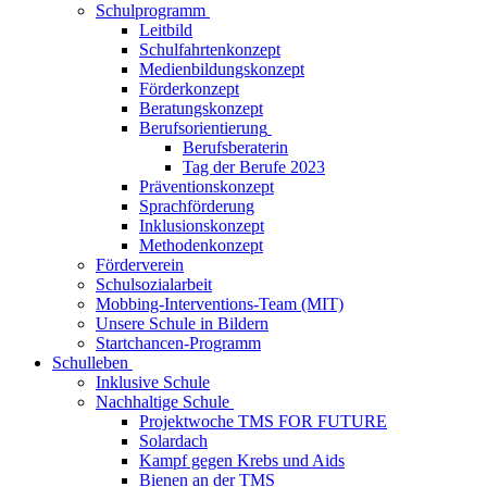
Schulprogramm
Leitbild
Schulfahrtenkonzept
Medienbildungskonzept
Förderkonzept
Beratungskonzept
Berufsorientierung
Berufsberaterin
Tag der Berufe 2023
Präventionskonzept
Sprachförderung
Inklusionskonzept
Methodenkonzept
Förderverein
Schulsozialarbeit
Mobbing-Interventions-Team (MIT)
Unsere Schule in Bildern
Startchancen-Programm
Schulleben
Inklusive Schule
Nachhaltige Schule
Projektwoche TMS FOR FUTURE
Solardach
Kampf gegen Krebs und Aids
Bienen an der TMS