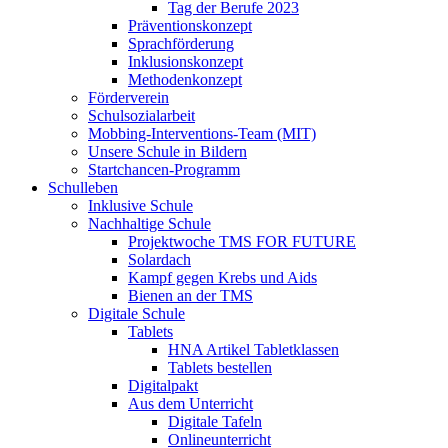
Tag der Berufe 2023
Präventionskonzept
Sprachförderung
Inklusionskonzept
Methodenkonzept
Förderverein
Schulsozialarbeit
Mobbing-Interventions-Team (MIT)
Unsere Schule in Bildern
Startchancen-Programm
Schulleben
Inklusive Schule
Nachhaltige Schule
Projektwoche TMS FOR FUTURE
Solardach
Kampf gegen Krebs und Aids
Bienen an der TMS
Digitale Schule
Tablets
HNA Artikel Tabletklassen
Tablets bestellen
Digitalpakt
Aus dem Unterricht
Digitale Tafeln
Onlineunterricht