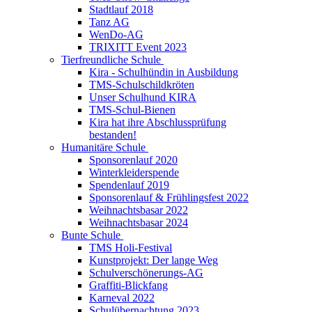
Stadtlauf 2018
Tanz AG
WenDo-AG
TRIXITT Event 2023
Tierfreundliche Schule
Kira - Schulhündin in Ausbildung
TMS-Schulschildkröten
Unser Schulhund KIRA
TMS-Schul-Bienen
Kira hat ihre Abschlussprüfung
bestanden!
Humanitäre Schule
Sponsorenlauf 2020
Winterkleiderspende
Spendenlauf 2019
Sponsorenlauf & Frühlingsfest 2022
Weihnachtsbasar 2022
Weihnachtsbasar 2024
Bunte Schule
TMS Holi-Festival
Kunstprojekt: Der lange Weg
Schulverschönerungs-AG
Graffiti-Blickfang
Karneval 2022
Schulübernachtung 2023