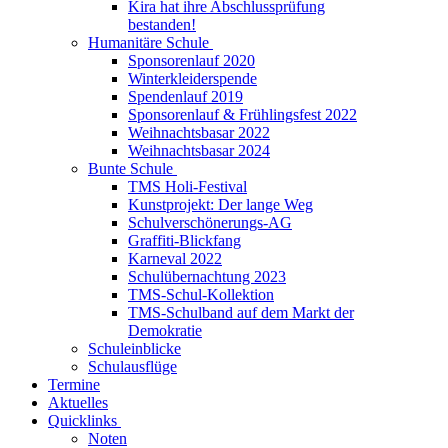
Kira hat ihre Abschlussprüfung
bestanden!
Humanitäre Schule
Sponsorenlauf 2020
Winterkleiderspende
Spendenlauf 2019
Sponsorenlauf & Frühlingsfest 2022
Weihnachtsbasar 2022
Weihnachtsbasar 2024
Bunte Schule
TMS Holi-Festival
Kunstprojekt: Der lange Weg
Schulverschönerungs-AG
Graffiti-Blickfang
Karneval 2022
Schulübernachtung 2023
TMS-Schul-Kollektion
TMS-Schulband auf dem Markt der
Demokratie
Schuleinblicke
Schulausflüge
Termine
Aktuelles
Quicklinks
Noten