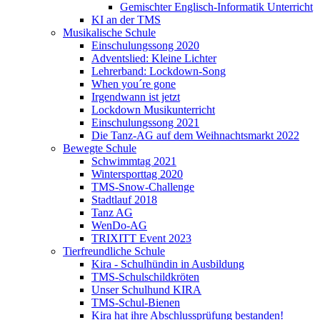
Gemischter Englisch-Informatik Unterricht
KI an der TMS
Musikalische Schule
Einschulungssong 2020
Adventslied: Kleine Lichter
Lehrerband: Lockdown-Song
When you´re gone
Irgendwann ist jetzt
Lockdown Musikunterricht
Einschulungssong 2021
Die Tanz-AG auf dem Weihnachtsmarkt 2022
Bewegte Schule
Schwimmtag 2021
Wintersporttag 2020
TMS-Snow-Challenge
Stadtlauf 2018
Tanz AG
WenDo-AG
TRIXITT Event 2023
Tierfreundliche Schule
Kira - Schulhündin in Ausbildung
TMS-Schulschildkröten
Unser Schulhund KIRA
TMS-Schul-Bienen
Kira hat ihre Abschlussprüfung bestanden!