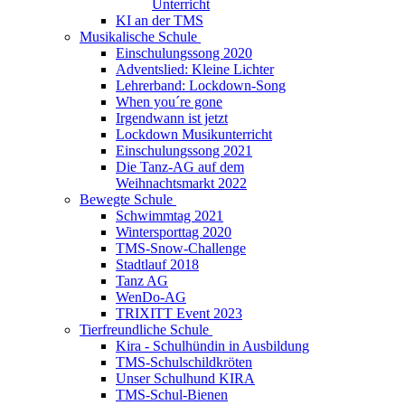
Unterricht
KI an der TMS
Musikalische Schule
Einschulungssong 2020
Adventslied: Kleine Lichter
Lehrerband: Lockdown-Song
When you´re gone
Irgendwann ist jetzt
Lockdown Musikunterricht
Einschulungssong 2021
Die Tanz-AG auf dem
Weihnachtsmarkt 2022
Bewegte Schule
Schwimmtag 2021
Wintersporttag 2020
TMS-Snow-Challenge
Stadtlauf 2018
Tanz AG
WenDo-AG
TRIXITT Event 2023
Tierfreundliche Schule
Kira - Schulhündin in Ausbildung
TMS-Schulschildkröten
Unser Schulhund KIRA
TMS-Schul-Bienen