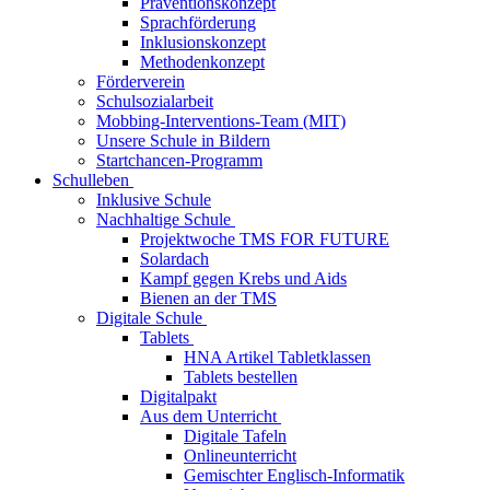
Präventionskonzept
Sprachförderung
Inklusionskonzept
Methodenkonzept
Förderverein
Schulsozialarbeit
Mobbing-Interventions-Team (MIT)
Unsere Schule in Bildern
Startchancen-Programm
Schulleben
Inklusive Schule
Nachhaltige Schule
Projektwoche TMS FOR FUTURE
Solardach
Kampf gegen Krebs und Aids
Bienen an der TMS
Digitale Schule
Tablets
HNA Artikel Tabletklassen
Tablets bestellen
Digitalpakt
Aus dem Unterricht
Digitale Tafeln
Onlineunterricht
Gemischter Englisch-Informatik