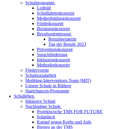
Schulprogramm
Leitbild
Schulfahrtenkonzept
Medienbildungskonzept
Förderkonzept
Beratungskonzept
Berufsorientierung
Berufsberaterin
Tag der Berufe 2023
Präventionskonzept
Sprachförderung
Inklusionskonzept
Methodenkonzept
Förderverein
Schulsozialarbeit
Mobbing-Interventions-Team (MIT)
Unsere Schule in Bildern
Startchancen-Programm
Schulleben
Inklusive Schule
Nachhaltige Schule
Projektwoche TMS FOR FUTURE
Solardach
Kampf gegen Krebs und Aids
Bienen an der TMS