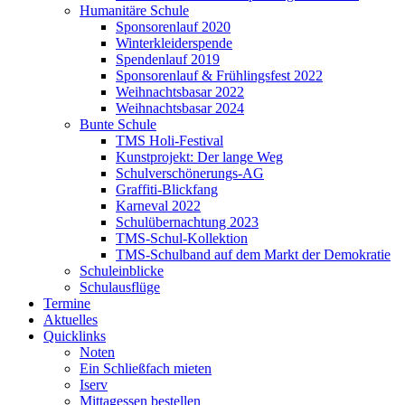
Humanitäre Schule
Sponsorenlauf 2020
Winterkleiderspende
Spendenlauf 2019
Sponsorenlauf & Frühlingsfest 2022
Weihnachtsbasar 2022
Weihnachtsbasar 2024
Bunte Schule
TMS Holi-Festival
Kunstprojekt: Der lange Weg
Schulverschönerungs-AG
Graffiti-Blickfang
Karneval 2022
Schulübernachtung 2023
TMS-Schul-Kollektion
TMS-Schulband auf dem Markt der Demokratie
Schuleinblicke
Schulausflüge
Termine
Aktuelles
Quicklinks
Noten
Ein Schließfach mieten
Iserv
Mittagessen bestellen