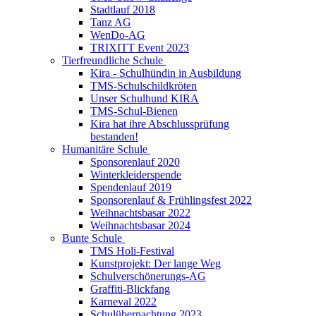
Stadtlauf 2018
Tanz AG
WenDo-AG
TRIXITT Event 2023
Tierfreundliche Schule
Kira - Schulhündin in Ausbildung
TMS-Schulschildkröten
Unser Schulhund KIRA
TMS-Schul-Bienen
Kira hat ihre Abschlussprüfung
bestanden!
Humanitäre Schule
Sponsorenlauf 2020
Winterkleiderspende
Spendenlauf 2019
Sponsorenlauf & Frühlingsfest 2022
Weihnachtsbasar 2022
Weihnachtsbasar 2024
Bunte Schule
TMS Holi-Festival
Kunstprojekt: Der lange Weg
Schulverschönerungs-AG
Graffiti-Blickfang
Karneval 2022
Schulübernachtung 2023