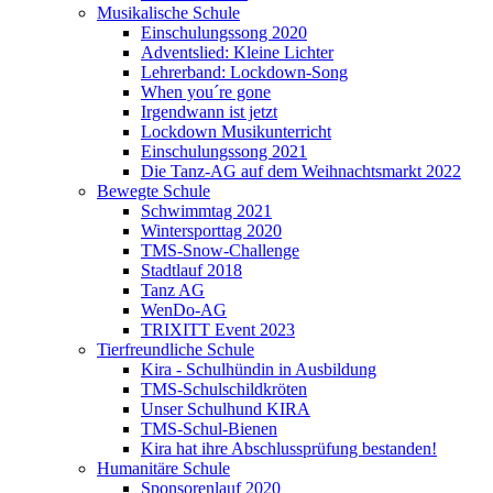
Musikalische Schule
Einschulungssong 2020
Adventslied: Kleine Lichter
Lehrerband: Lockdown-Song
When you´re gone
Irgendwann ist jetzt
Lockdown Musikunterricht
Einschulungssong 2021
Die Tanz-AG auf dem Weihnachtsmarkt 2022
Bewegte Schule
Schwimmtag 2021
Wintersporttag 2020
TMS-Snow-Challenge
Stadtlauf 2018
Tanz AG
WenDo-AG
TRIXITT Event 2023
Tierfreundliche Schule
Kira - Schulhündin in Ausbildung
TMS-Schulschildkröten
Unser Schulhund KIRA
TMS-Schul-Bienen
Kira hat ihre Abschlussprüfung bestanden!
Humanitäre Schule
Sponsorenlauf 2020