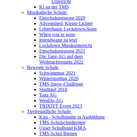
Unterricht
KI an der TMS
Musikalische Schule
Einschulungssong 2020
Adventslied: Kleine Lichter
Lehrerband: Lockdown-Song
When you´re gone
Irgendwann ist jetzt
Lockdown Musikunterricht
Einschulungssong 2021
Die Tanz-AG auf dem
Weihnachtsmarkt 2022
Bewegte Schule
Schwimmtag 2021
Wintersporttag 2020
TMS-Snow-Challenge
Stadtlauf 2018
Tanz AG
WenDo-AG
TRIXITT Event 2023
Tierfreundliche Schule
Kira - Schulhündin in Ausbildung
TMS-Schulschildkröten
Unser Schulhund KIRA
TMS-Schul-Bienen