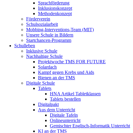
Sprachförderung
Inklusionskonzept
Methodenkonzept
Förderverein
Schulsozialarbeit
Mobbing-Interventions-Team (MIT)
Unsere Schule in Bildern
Startchancen-Programm
Schulleben
Inklusive Schule
Nachhaltige Schule
Projektwoche TMS FOR FUTURE
Solardach
Kampf gegen Krebs und Aids
Bienen an der TMS
Digitale Schule
Tablets
HNA Artikel Tabletklassen
Tablets bestellen
Digitalpakt
Aus dem Unterricht
Digitale Tafeln
Onlineunterricht
Gemischter Englisch-Informatik Unterricht
KI an der TMS