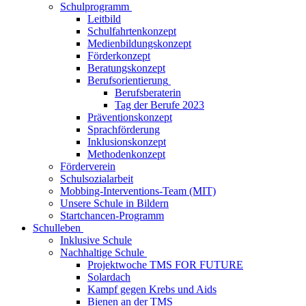
Schulprogramm
Leitbild
Schulfahrtenkonzept
Medienbildungskonzept
Förderkonzept
Beratungskonzept
Berufsorientierung
Berufsberaterin
Tag der Berufe 2023
Präventionskonzept
Sprachförderung
Inklusionskonzept
Methodenkonzept
Förderverein
Schulsozialarbeit
Mobbing-Interventions-Team (MIT)
Unsere Schule in Bildern
Startchancen-Programm
Schulleben
Inklusive Schule
Nachhaltige Schule
Projektwoche TMS FOR FUTURE
Solardach
Kampf gegen Krebs und Aids
Bienen an der TMS