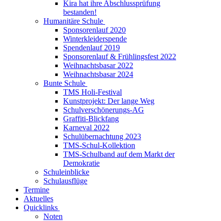
Kira hat ihre Abschlussprüfung
bestanden!
Humanitäre Schule
Sponsorenlauf 2020
Winterkleiderspende
Spendenlauf 2019
Sponsorenlauf & Frühlingsfest 2022
Weihnachtsbasar 2022
Weihnachtsbasar 2024
Bunte Schule
TMS Holi-Festival
Kunstprojekt: Der lange Weg
Schulverschönerungs-AG
Graffiti-Blickfang
Karneval 2022
Schulübernachtung 2023
TMS-Schul-Kollektion
TMS-Schulband auf dem Markt der
Demokratie
Schuleinblicke
Schulausflüge
Termine
Aktuelles
Quicklinks
Noten