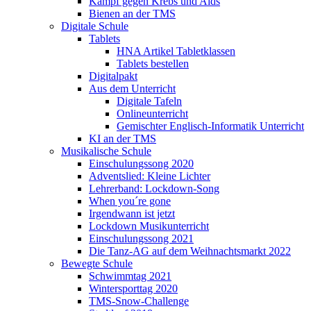
Kampf gegen Krebs und Aids
Bienen an der TMS
Digitale Schule
Tablets
HNA Artikel Tabletklassen
Tablets bestellen
Digitalpakt
Aus dem Unterricht
Digitale Tafeln
Onlineunterricht
Gemischter Englisch-Informatik Unterricht
KI an der TMS
Musikalische Schule
Einschulungssong 2020
Adventslied: Kleine Lichter
Lehrerband: Lockdown-Song
When you´re gone
Irgendwann ist jetzt
Lockdown Musikunterricht
Einschulungssong 2021
Die Tanz-AG auf dem Weihnachtsmarkt 2022
Bewegte Schule
Schwimmtag 2021
Wintersporttag 2020
TMS-Snow-Challenge