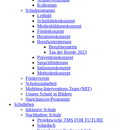
Kollegium
Schulprogramm
Leitbild
Schulfahrtenkonzept
Medienbildungskonzept
Förderkonzept
Beratungskonzept
Berufsorientierung
Berufsberaterin
Tag der Berufe 2023
Präventionskonzept
Sprachförderung
Inklusionskonzept
Methodenkonzept
Förderverein
Schulsozialarbeit
Mobbing-Interventions-Team (MIT)
Unsere Schule in Bildern
Startchancen-Programm
Schulleben
Inklusive Schule
Nachhaltige Schule
Projektwoche TMS FOR FUTURE
Solardach