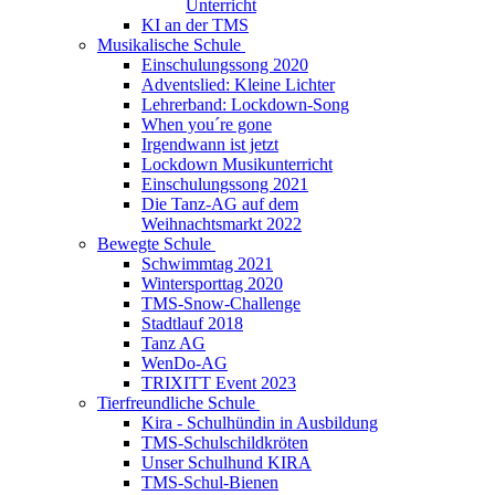
Unterricht
KI an der TMS
Musikalische Schule
Einschulungssong 2020
Adventslied: Kleine Lichter
Lehrerband: Lockdown-Song
When you´re gone
Irgendwann ist jetzt
Lockdown Musikunterricht
Einschulungssong 2021
Die Tanz-AG auf dem
Weihnachtsmarkt 2022
Bewegte Schule
Schwimmtag 2021
Wintersporttag 2020
TMS-Snow-Challenge
Stadtlauf 2018
Tanz AG
WenDo-AG
TRIXITT Event 2023
Tierfreundliche Schule
Kira - Schulhündin in Ausbildung
TMS-Schulschildkröten
Unser Schulhund KIRA
TMS-Schul-Bienen