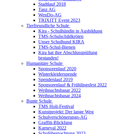
Stadtlauf 2018
Tanz AG
WenDo-AG
TRIXITT Event 2023
Tierfreundliche Schule
Kira - Schulhündin in Ausbildung
TMS-Schulschildkröten
Unser Schulhund KIRA
TMS-Schul-Bienen
Kira hat ihre Abschlussprüfung
bestanden!
Humanitäre Schule
Sponsorenlauf 2020
Winterkleiderspende
Spendenlauf 2019
Sponsorenlauf & Frühlingsfest 2022
Weihnachtsbasar 2022
Weihnachtsbasar 2024
Bunte Schule
TMS Holi-Festival
Kunstprojekt: Der lange Weg
Schulverschönerungs-AG
Graffiti-Blickfang
Karneval 2022
Schulübernachtung 2023