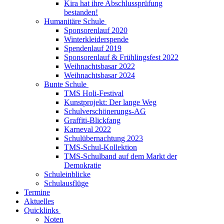
Kira hat ihre Abschlussprüfung
bestanden!
Humanitäre Schule
Sponsorenlauf 2020
Winterkleiderspende
Spendenlauf 2019
Sponsorenlauf & Frühlingsfest 2022
Weihnachtsbasar 2022
Weihnachtsbasar 2024
Bunte Schule
TMS Holi-Festival
Kunstprojekt: Der lange Weg
Schulverschönerungs-AG
Graffiti-Blickfang
Karneval 2022
Schulübernachtung 2023
TMS-Schul-Kollektion
TMS-Schulband auf dem Markt der
Demokratie
Schuleinblicke
Schulausflüge
Termine
Aktuelles
Quicklinks
Noten