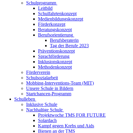
Schulprogramm
Leitbild
Schulfahrtenkonzept
Medienbildungskonzept
Förderkonzept
Beratungskonzept
Berufsorientierung
Berufsberaterin
Tag der Berufe 2023
Präventionskonzept
Sprachförderung
Inklusionskonzept
Methodenkonzept
Förderverein
Schulsozialarbeit
Mobbing-Interventions-Team (MIT)
Unsere Schule in Bildern
Startchancen-Programm
Schulleben
Inklusive Schule
Nachhaltige Schule
Projektwoche TMS FOR FUTURE
Solardach
Kampf gegen Krebs und Aids
Bienen an der TMS