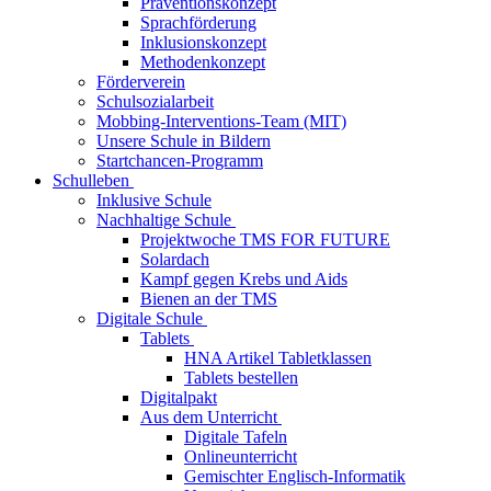
Präventionskonzept
Sprachförderung
Inklusionskonzept
Methodenkonzept
Förderverein
Schulsozialarbeit
Mobbing-Interventions-Team (MIT)
Unsere Schule in Bildern
Startchancen-Programm
Schulleben
Inklusive Schule
Nachhaltige Schule
Projektwoche TMS FOR FUTURE
Solardach
Kampf gegen Krebs und Aids
Bienen an der TMS
Digitale Schule
Tablets
HNA Artikel Tabletklassen
Tablets bestellen
Digitalpakt
Aus dem Unterricht
Digitale Tafeln
Onlineunterricht
Gemischter Englisch-Informatik