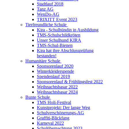
Stadtlauf 2018
Tanz AG
WenDo-AG
TRIXITT Event 2023
Tierfreundliche Schule
Kira - Schulhündin in Ausbildung
TMS-Schulschildkröten
Unser Schulhund KIRA
TMS-Schul-Bienen
Kira hat ihre Abschlussprüfung
bestanden!
Humanitäre Schule
Sponsorenlauf 2020
Winterkleiderspende
Spendenlauf 2019
Sponsorenlauf & Frühlingsfest 2022
Weihnachtsbasar 2022
Weihnachtsbasar 2024
Bunte Schule
TMS Holi-Festival
Kunstprojekt: Der lange Weg
Schulverschönerungs-AG
Graffiti-Blickfang
Karneval 2022
Schulübernachtung 2023