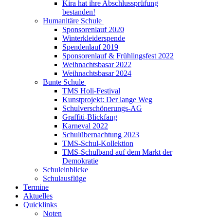
Kira hat ihre Abschlussprüfung
bestanden!
Humanitäre Schule
Sponsorenlauf 2020
Winterkleiderspende
Spendenlauf 2019
Sponsorenlauf & Frühlingsfest 2022
Weihnachtsbasar 2022
Weihnachtsbasar 2024
Bunte Schule
TMS Holi-Festival
Kunstprojekt: Der lange Weg
Schulverschönerungs-AG
Graffiti-Blickfang
Karneval 2022
Schulübernachtung 2023
TMS-Schul-Kollektion
TMS-Schulband auf dem Markt der
Demokratie
Schuleinblicke
Schulausflüge
Termine
Aktuelles
Quicklinks
Noten