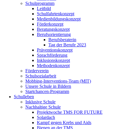
Schulprogramm
Leitbild
Schulfahrtenkonzept
Medienbildungskonzept
Förderkonzept
Beratungskonzept
Berufsorientierung
Berufsberaterin
Tag der Berufe 2023
Präventionskonzept
Sprachförderung
Inklusionskonzept
Methodenkonzept
Förderverein
Schulsozialarbeit
Mobbing-Interventions-Team (MIT)
Unsere Schule in Bildern
Startchancen-Programm
Schulleben
Inklusive Schule
Nachhaltige Schule
Projektwoche TMS FOR FUTURE
Solardach
Kampf gegen Krebs und Aids
Bienen an der TMS