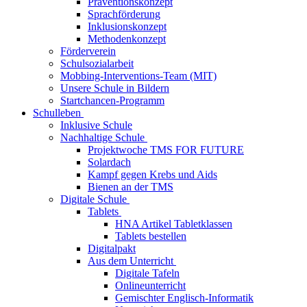
Präventionskonzept
Sprachförderung
Inklusionskonzept
Methodenkonzept
Förderverein
Schulsozialarbeit
Mobbing-Interventions-Team (MIT)
Unsere Schule in Bildern
Startchancen-Programm
Schulleben
Inklusive Schule
Nachhaltige Schule
Projektwoche TMS FOR FUTURE
Solardach
Kampf gegen Krebs und Aids
Bienen an der TMS
Digitale Schule
Tablets
HNA Artikel Tabletklassen
Tablets bestellen
Digitalpakt
Aus dem Unterricht
Digitale Tafeln
Onlineunterricht
Gemischter Englisch-Informatik