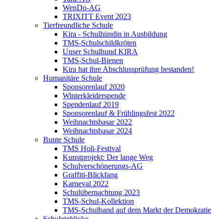
WenDo-AG
TRIXITT Event 2023
Tierfreundliche Schule
Kira - Schulhündin in Ausbildung
TMS-Schulschildkröten
Unser Schulhund KIRA
TMS-Schul-Bienen
Kira hat ihre Abschlussprüfung bestanden!
Humanitäre Schule
Sponsorenlauf 2020
Winterkleiderspende
Spendenlauf 2019
Sponsorenlauf & Frühlingsfest 2022
Weihnachtsbasar 2022
Weihnachtsbasar 2024
Bunte Schule
TMS Holi-Festival
Kunstprojekt: Der lange Weg
Schulverschönerungs-AG
Graffiti-Blickfang
Karneval 2022
Schulübernachtung 2023
TMS-Schul-Kollektion
TMS-Schulband auf dem Markt der Demokratie
Schuleinblicke