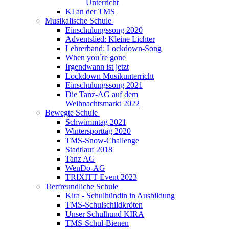
Unterricht
KI an der TMS
Musikalische Schule
Einschulungssong 2020
Adventslied: Kleine Lichter
Lehrerband: Lockdown-Song
When you´re gone
Irgendwann ist jetzt
Lockdown Musikunterricht
Einschulungssong 2021
Die Tanz-AG auf dem
Weihnachtsmarkt 2022
Bewegte Schule
Schwimmtag 2021
Wintersporttag 2020
TMS-Snow-Challenge
Stadtlauf 2018
Tanz AG
WenDo-AG
TRIXITT Event 2023
Tierfreundliche Schule
Kira - Schulhündin in Ausbildung
TMS-Schulschildkröten
Unser Schulhund KIRA
TMS-Schul-Bienen