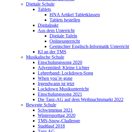
Digitale Schule
Tablets
HNA Artikel Tabletklassen
Tablets bestellen
Digitalpakt
Aus dem Unterricht
Digitale Tafeln
Onlineunterricht
Gemischter Englisch-Informatik Unterricht
KI an der TMS
Musikalische Schule
Einschulungssong 2020
Adventslied: Kleine Lichter
Lehrerband: Lockdown-Song
When you´re gone
Irgendwann ist jetzt
Lockdown Musikunterricht
Einschulungssong 2021
Die Tanz-AG auf dem Weihnachtsmarkt 2022
Bewegte Schule
Schwimmtag 2021
Wintersporttag 2020
TMS-Snow-Challenge
Stadtlauf 2018
Tanz AG