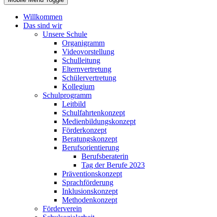
Willkommen
Das sind wir
Unsere Schule
Organigramm
Videovorstellung
Schulleitung
Elternvertretung
Schülervertretung
Kollegium
Schulprogramm
Leitbild
Schulfahrtenkonzept
Medienbildungskonzept
Förderkonzept
Beratungskonzept
Berufsorientierung
Berufsberaterin
Tag der Berufe 2023
Präventionskonzept
Sprachförderung
Inklusionskonzept
Methodenkonzept
Förderverein