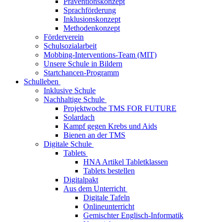
Präventionskonzept
Sprachförderung
Inklusionskonzept
Methodenkonzept
Förderverein
Schulsozialarbeit
Mobbing-Interventions-Team (MIT)
Unsere Schule in Bildern
Startchancen-Programm
Schulleben
Inklusive Schule
Nachhaltige Schule
Projektwoche TMS FOR FUTURE
Solardach
Kampf gegen Krebs und Aids
Bienen an der TMS
Digitale Schule
Tablets
HNA Artikel Tabletklassen
Tablets bestellen
Digitalpakt
Aus dem Unterricht
Digitale Tafeln
Onlineunterricht
Gemischter Englisch-Informatik