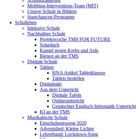
Schulsozialarbeit
Mobbing-Interventions-Team (MIT)
Unsere Schule in Bildern
Startchancen-Programm
Schulleben
Inklusive Schule
Nachhaltige Schule
Projektwoche TMS FOR FUTURE
Solardach
Kampf gegen Krebs und Aids
Bienen an der TMS
Digitale Schule
Tablets
HNA Artikel Tabletklassen
Tablets bestellen
Digitalpakt
Aus dem Unterricht
Digitale Tafeln
Onlineunterricht
Gemischter Englisch-Informatik Unterricht
KI an der TMS
Musikalische Schule
Einschulungssong 2020
Adventslied: Kleine Lichter
Lehrerband: Lockdown-Song