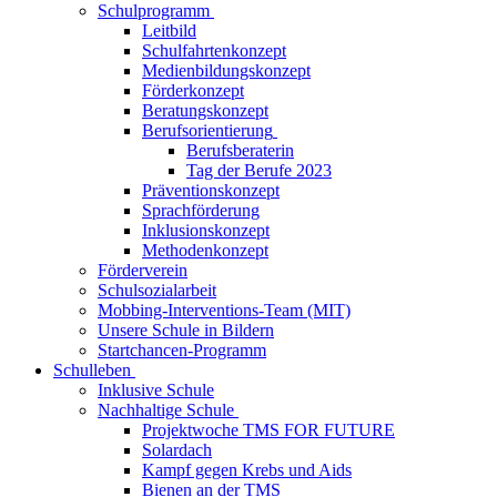
Schulprogramm
Leitbild
Schulfahrtenkonzept
Medienbildungskonzept
Förderkonzept
Beratungskonzept
Berufsorientierung
Berufsberaterin
Tag der Berufe 2023
Präventionskonzept
Sprachförderung
Inklusionskonzept
Methodenkonzept
Förderverein
Schulsozialarbeit
Mobbing-Interventions-Team (MIT)
Unsere Schule in Bildern
Startchancen-Programm
Schulleben
Inklusive Schule
Nachhaltige Schule
Projektwoche TMS FOR FUTURE
Solardach
Kampf gegen Krebs und Aids
Bienen an der TMS