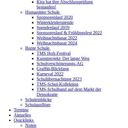
Kira hat ihre Abschlussprüfung
bestanden!
Humanitäre Schule
Sponsorenlauf 2020
Winterkleiderspende
Spendenlauf 2019
Sponsorenlauf & Frühlingsfest 2022
Weihnachtsbasar 2022
Weihnachtsbasar 2024
Bunte Schule
TMS Holi-Festival
Kunstprojekt: Der lange Weg
Schulverschönerungs-AG
Graffiti-Blickfang
Karneval 2022
Schulübernachtung 2023
TMS-Schul-Kollektion
TMS-Schulband auf dem Markt der
Demokratie
Schuleinblicke
Schulausflüge
Termine
Aktuelles
Quicklinks
Noten