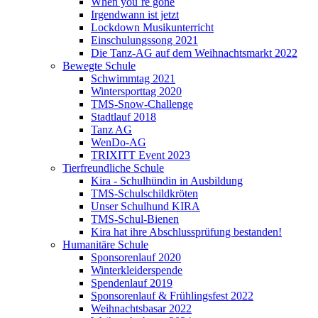
When you´re gone
Irgendwann ist jetzt
Lockdown Musikunterricht
Einschulungssong 2021
Die Tanz-AG auf dem Weihnachtsmarkt 2022
Bewegte Schule
Schwimmtag 2021
Wintersporttag 2020
TMS-Snow-Challenge
Stadtlauf 2018
Tanz AG
WenDo-AG
TRIXITT Event 2023
Tierfreundliche Schule
Kira - Schulhündin in Ausbildung
TMS-Schulschildkröten
Unser Schulhund KIRA
TMS-Schul-Bienen
Kira hat ihre Abschlussprüfung bestanden!
Humanitäre Schule
Sponsorenlauf 2020
Winterkleiderspende
Spendenlauf 2019
Sponsorenlauf & Frühlingsfest 2022
Weihnachtsbasar 2022