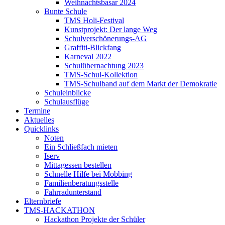
Weihnachtsbasar 2024
Bunte Schule
TMS Holi-Festival
Kunstprojekt: Der lange Weg
Schulverschönerungs-AG
Graffiti-Blickfang
Karneval 2022
Schulübernachtung 2023
TMS-Schul-Kollektion
TMS-Schulband auf dem Markt der Demokratie
Schuleinblicke
Schulausflüge
Termine
Aktuelles
Quicklinks
Noten
Ein Schließfach mieten
Iserv
Mittagessen bestellen
Schnelle Hilfe bei Mobbing
Familienberatungsstelle
Fahrradunterstand
Elternbriefe
TMS-HACKATHON
Hackathon Projekte der Schüler