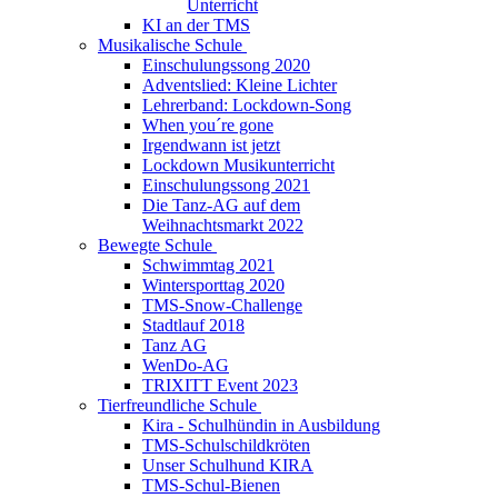
Unterricht
KI an der TMS
Musikalische Schule
Einschulungssong 2020
Adventslied: Kleine Lichter
Lehrerband: Lockdown-Song
When you´re gone
Irgendwann ist jetzt
Lockdown Musikunterricht
Einschulungssong 2021
Die Tanz-AG auf dem
Weihnachtsmarkt 2022
Bewegte Schule
Schwimmtag 2021
Wintersporttag 2020
TMS-Snow-Challenge
Stadtlauf 2018
Tanz AG
WenDo-AG
TRIXITT Event 2023
Tierfreundliche Schule
Kira - Schulhündin in Ausbildung
TMS-Schulschildkröten
Unser Schulhund KIRA
TMS-Schul-Bienen