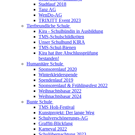
Stadtlauf 2018
Tanz AG
WenDo-AG
TRIXITT Event 2023
Tierfreundliche Schule
Kira - Schulhündin in Ausbildung
TMS-Schulschildkröten
Unser Schulhund KIRA
TMS-Schul-Bienen
Kira hat ihre Abschlussprüfung
bestanden!
Humanitäre Schule
Sponsorenlauf 2020
Winterkleiderspende
Spendenlauf 2019
Sponsorenlauf & Frühlingsfest 2022
Weihnachtsbasar 2022
Weihnachtsbasar 2024
Bunte Schule
TMS Holi-Festival
Kunstprojekt: Der lange Weg
Schulverschönerungs-AG
Graffiti-Blickfang
Karneval 2022
Schulübernachtung 2023