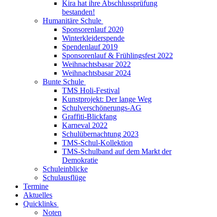
Kira hat ihre Abschlussprüfung
bestanden!
Humanitäre Schule
Sponsorenlauf 2020
Winterkleiderspende
Spendenlauf 2019
Sponsorenlauf & Frühlingsfest 2022
Weihnachtsbasar 2022
Weihnachtsbasar 2024
Bunte Schule
TMS Holi-Festival
Kunstprojekt: Der lange Weg
Schulverschönerungs-AG
Graffiti-Blickfang
Karneval 2022
Schulübernachtung 2023
TMS-Schul-Kollektion
TMS-Schulband auf dem Markt der
Demokratie
Schuleinblicke
Schulausflüge
Termine
Aktuelles
Quicklinks
Noten