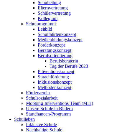
Schulleitung
Elternvertretung
Schülervertretung
Kollegium
Schulprogramm
Leitbild
Schulfahrtenkonzept
Medienbildungskonzept
Förderkonzept
Beratungskonzept
Berufsorientierung
Berufsberaterin
Tag der Berufe 2023
Präventionskonzept
Sprachförderung
Inklusionskonzept
Methodenkonzept
Förderverein
Schulsozialarbeit
Mobbing-Interventions-Team (MIT)
Unsere Schule in Bildern
Startchancen-Programm
Schulleben
Inklusive Schule
Nachhaltige Schule