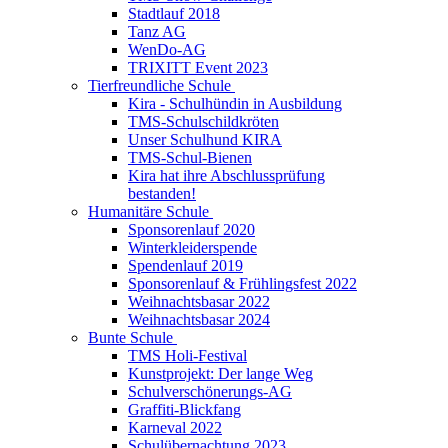
Stadtlauf 2018
Tanz AG
WenDo-AG
TRIXITT Event 2023
Tierfreundliche Schule
Kira - Schulhündin in Ausbildung
TMS-Schulschildkröten
Unser Schulhund KIRA
TMS-Schul-Bienen
Kira hat ihre Abschlussprüfung
bestanden!
Humanitäre Schule
Sponsorenlauf 2020
Winterkleiderspende
Spendenlauf 2019
Sponsorenlauf & Frühlingsfest 2022
Weihnachtsbasar 2022
Weihnachtsbasar 2024
Bunte Schule
TMS Holi-Festival
Kunstprojekt: Der lange Weg
Schulverschönerungs-AG
Graffiti-Blickfang
Karneval 2022
Schulübernachtung 2023