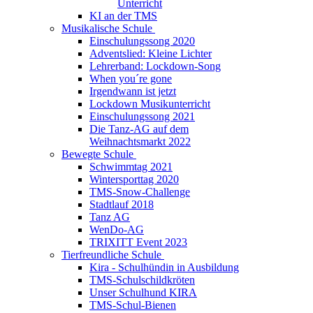
Unterricht
KI an der TMS
Musikalische Schule
Einschulungssong 2020
Adventslied: Kleine Lichter
Lehrerband: Lockdown-Song
When you´re gone
Irgendwann ist jetzt
Lockdown Musikunterricht
Einschulungssong 2021
Die Tanz-AG auf dem
Weihnachtsmarkt 2022
Bewegte Schule
Schwimmtag 2021
Wintersporttag 2020
TMS-Snow-Challenge
Stadtlauf 2018
Tanz AG
WenDo-AG
TRIXITT Event 2023
Tierfreundliche Schule
Kira - Schulhündin in Ausbildung
TMS-Schulschildkröten
Unser Schulhund KIRA
TMS-Schul-Bienen