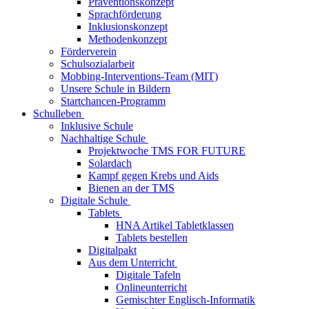
Präventionskonzept
Sprachförderung
Inklusionskonzept
Methodenkonzept
Förderverein
Schulsozialarbeit
Mobbing-Interventions-Team (MIT)
Unsere Schule in Bildern
Startchancen-Programm
Schulleben
Inklusive Schule
Nachhaltige Schule
Projektwoche TMS FOR FUTURE
Solardach
Kampf gegen Krebs und Aids
Bienen an der TMS
Digitale Schule
Tablets
HNA Artikel Tabletklassen
Tablets bestellen
Digitalpakt
Aus dem Unterricht
Digitale Tafeln
Onlineunterricht
Gemischter Englisch-Informatik