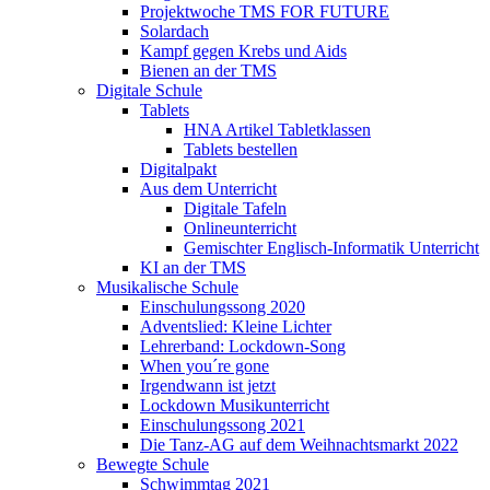
Projektwoche TMS FOR FUTURE
Solardach
Kampf gegen Krebs und Aids
Bienen an der TMS
Digitale Schule
Tablets
HNA Artikel Tabletklassen
Tablets bestellen
Digitalpakt
Aus dem Unterricht
Digitale Tafeln
Onlineunterricht
Gemischter Englisch-Informatik Unterricht
KI an der TMS
Musikalische Schule
Einschulungssong 2020
Adventslied: Kleine Lichter
Lehrerband: Lockdown-Song
When you´re gone
Irgendwann ist jetzt
Lockdown Musikunterricht
Einschulungssong 2021
Die Tanz-AG auf dem Weihnachtsmarkt 2022
Bewegte Schule
Schwimmtag 2021