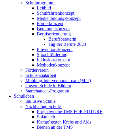
Schulprogramm
Leitbild
Schulfahrtenkonzept
Medienbildungskonzept
Förderkonzept
Beratungskonzept
Berufsorientierung
Berufsberaterin
Tag der Berufe 2023
Präventionskonzept
Sprachförderung
Inklusionskonzept
Methodenkonzept
Förderverein
Schulsozialarbeit
Mobbing-Interventions-Team (MIT)
Unsere Schule in Bildern
Startchancen-Programm
Schulleben
Inklusive Schule
Nachhaltige Schule
Projektwoche TMS FOR FUTURE
Solardach
Kampf gegen Krebs und Aids
Bienen an der TMS