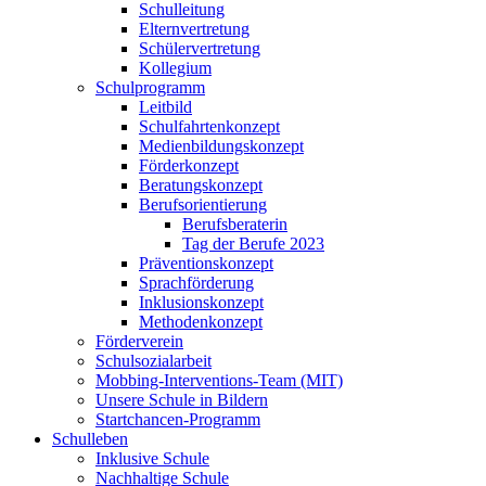
Schulleitung
Elternvertretung
Schülervertretung
Kollegium
Schulprogramm
Leitbild
Schulfahrtenkonzept
Medienbildungskonzept
Förderkonzept
Beratungskonzept
Berufsorientierung
Berufsberaterin
Tag der Berufe 2023
Präventionskonzept
Sprachförderung
Inklusionskonzept
Methodenkonzept
Förderverein
Schulsozialarbeit
Mobbing-Interventions-Team (MIT)
Unsere Schule in Bildern
Startchancen-Programm
Schulleben
Inklusive Schule
Nachhaltige Schule