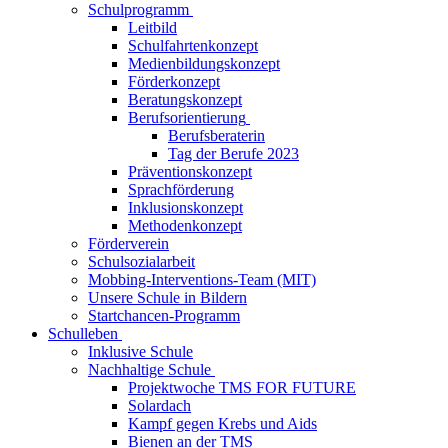
Schulprogramm
Leitbild
Schulfahrtenkonzept
Medienbildungskonzept
Förderkonzept
Beratungskonzept
Berufsorientierung
Berufsberaterin
Tag der Berufe 2023
Präventionskonzept
Sprachförderung
Inklusionskonzept
Methodenkonzept
Förderverein
Schulsozialarbeit
Mobbing-Interventions-Team (MIT)
Unsere Schule in Bildern
Startchancen-Programm
Schulleben
Inklusive Schule
Nachhaltige Schule
Projektwoche TMS FOR FUTURE
Solardach
Kampf gegen Krebs und Aids
Bienen an der TMS