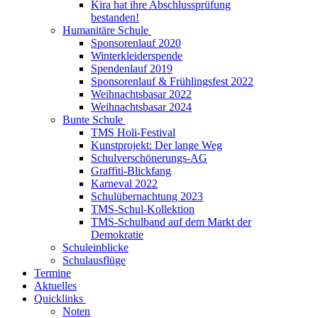
Kira hat ihre Abschlussprüfung
bestanden!
Humanitäre Schule
Sponsorenlauf 2020
Winterkleiderspende
Spendenlauf 2019
Sponsorenlauf & Frühlingsfest 2022
Weihnachtsbasar 2022
Weihnachtsbasar 2024
Bunte Schule
TMS Holi-Festival
Kunstprojekt: Der lange Weg
Schulverschönerungs-AG
Graffiti-Blickfang
Karneval 2022
Schulübernachtung 2023
TMS-Schul-Kollektion
TMS-Schulband auf dem Markt der
Demokratie
Schuleinblicke
Schulausflüge
Termine
Aktuelles
Quicklinks
Noten