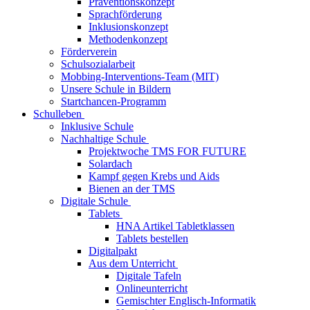
Präventionskonzept
Sprachförderung
Inklusionskonzept
Methodenkonzept
Förderverein
Schulsozialarbeit
Mobbing-Interventions-Team (MIT)
Unsere Schule in Bildern
Startchancen-Programm
Schulleben
Inklusive Schule
Nachhaltige Schule
Projektwoche TMS FOR FUTURE
Solardach
Kampf gegen Krebs und Aids
Bienen an der TMS
Digitale Schule
Tablets
HNA Artikel Tabletklassen
Tablets bestellen
Digitalpakt
Aus dem Unterricht
Digitale Tafeln
Onlineunterricht
Gemischter Englisch-Informatik