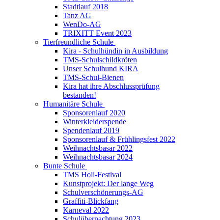
Stadtlauf 2018
Tanz AG
WenDo-AG
TRIXITT Event 2023
Tierfreundliche Schule
Kira - Schulhündin in Ausbildung
TMS-Schulschildkröten
Unser Schulhund KIRA
TMS-Schul-Bienen
Kira hat ihre Abschlussprüfung
bestanden!
Humanitäre Schule
Sponsorenlauf 2020
Winterkleiderspende
Spendenlauf 2019
Sponsorenlauf & Frühlingsfest 2022
Weihnachtsbasar 2022
Weihnachtsbasar 2024
Bunte Schule
TMS Holi-Festival
Kunstprojekt: Der lange Weg
Schulverschönerungs-AG
Graffiti-Blickfang
Karneval 2022
Schulübernachtung 2023