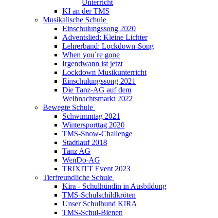
Unterricht
KI an der TMS
Musikalische Schule
Einschulungssong 2020
Adventslied: Kleine Lichter
Lehrerband: Lockdown-Song
When you´re gone
Irgendwann ist jetzt
Lockdown Musikunterricht
Einschulungssong 2021
Die Tanz-AG auf dem
Weihnachtsmarkt 2022
Bewegte Schule
Schwimmtag 2021
Wintersporttag 2020
TMS-Snow-Challenge
Stadtlauf 2018
Tanz AG
WenDo-AG
TRIXITT Event 2023
Tierfreundliche Schule
Kira - Schulhündin in Ausbildung
TMS-Schulschildkröten
Unser Schulhund KIRA
TMS-Schul-Bienen