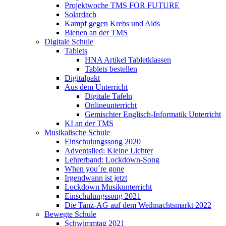
Projektwoche TMS FOR FUTURE
Solardach
Kampf gegen Krebs und Aids
Bienen an der TMS
Digitale Schule
Tablets
HNA Artikel Tabletklassen
Tablets bestellen
Digitalpakt
Aus dem Unterricht
Digitale Tafeln
Onlineunterricht
Gemischter Englisch-Informatik Unterricht
KI an der TMS
Musikalische Schule
Einschulungssong 2020
Adventslied: Kleine Lichter
Lehrerband: Lockdown-Song
When you´re gone
Irgendwann ist jetzt
Lockdown Musikunterricht
Einschulungssong 2021
Die Tanz-AG auf dem Weihnachtsmarkt 2022
Bewegte Schule
Schwimmtag 2021