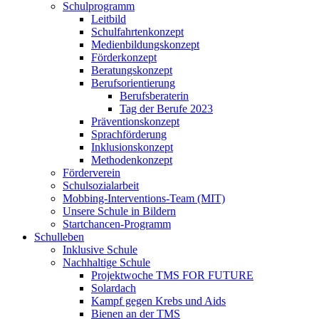
Schulprogramm
Leitbild
Schulfahrtenkonzept
Medienbildungskonzept
Förderkonzept
Beratungskonzept
Berufsorientierung
Berufsberaterin
Tag der Berufe 2023
Präventionskonzept
Sprachförderung
Inklusionskonzept
Methodenkonzept
Förderverein
Schulsozialarbeit
Mobbing-Interventions-Team (MIT)
Unsere Schule in Bildern
Startchancen-Programm
Schulleben
Inklusive Schule
Nachhaltige Schule
Projektwoche TMS FOR FUTURE
Solardach
Kampf gegen Krebs und Aids
Bienen an der TMS