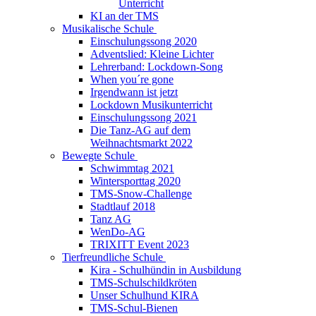
Unterricht
KI an der TMS
Musikalische Schule
Einschulungssong 2020
Adventslied: Kleine Lichter
Lehrerband: Lockdown-Song
When you´re gone
Irgendwann ist jetzt
Lockdown Musikunterricht
Einschulungssong 2021
Die Tanz-AG auf dem
Weihnachtsmarkt 2022
Bewegte Schule
Schwimmtag 2021
Wintersporttag 2020
TMS-Snow-Challenge
Stadtlauf 2018
Tanz AG
WenDo-AG
TRIXITT Event 2023
Tierfreundliche Schule
Kira - Schulhündin in Ausbildung
TMS-Schulschildkröten
Unser Schulhund KIRA
TMS-Schul-Bienen