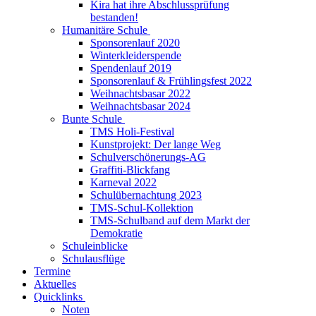
Kira hat ihre Abschlussprüfung
bestanden!
Humanitäre Schule
Sponsorenlauf 2020
Winterkleiderspende
Spendenlauf 2019
Sponsorenlauf & Frühlingsfest 2022
Weihnachtsbasar 2022
Weihnachtsbasar 2024
Bunte Schule
TMS Holi-Festival
Kunstprojekt: Der lange Weg
Schulverschönerungs-AG
Graffiti-Blickfang
Karneval 2022
Schulübernachtung 2023
TMS-Schul-Kollektion
TMS-Schulband auf dem Markt der
Demokratie
Schuleinblicke
Schulausflüge
Termine
Aktuelles
Quicklinks
Noten