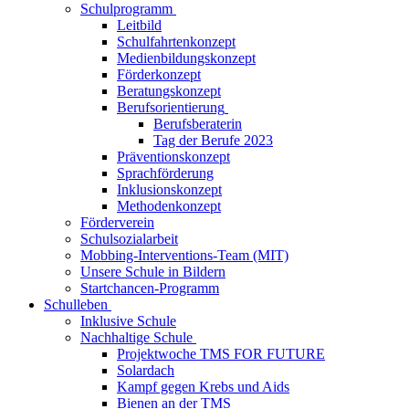
Schulprogramm
Leitbild
Schulfahrtenkonzept
Medienbildungskonzept
Förderkonzept
Beratungskonzept
Berufsorientierung
Berufsberaterin
Tag der Berufe 2023
Präventionskonzept
Sprachförderung
Inklusionskonzept
Methodenkonzept
Förderverein
Schulsozialarbeit
Mobbing-Interventions-Team (MIT)
Unsere Schule in Bildern
Startchancen-Programm
Schulleben
Inklusive Schule
Nachhaltige Schule
Projektwoche TMS FOR FUTURE
Solardach
Kampf gegen Krebs und Aids
Bienen an der TMS