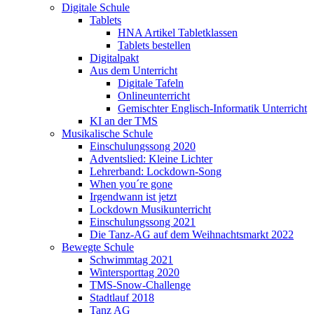
Digitale Schule
Tablets
HNA Artikel Tabletklassen
Tablets bestellen
Digitalpakt
Aus dem Unterricht
Digitale Tafeln
Onlineunterricht
Gemischter Englisch-Informatik Unterricht
KI an der TMS
Musikalische Schule
Einschulungssong 2020
Adventslied: Kleine Lichter
Lehrerband: Lockdown-Song
When you´re gone
Irgendwann ist jetzt
Lockdown Musikunterricht
Einschulungssong 2021
Die Tanz-AG auf dem Weihnachtsmarkt 2022
Bewegte Schule
Schwimmtag 2021
Wintersporttag 2020
TMS-Snow-Challenge
Stadtlauf 2018
Tanz AG