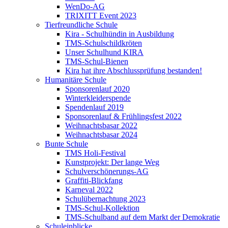
WenDo-AG
TRIXITT Event 2023
Tierfreundliche Schule
Kira - Schulhündin in Ausbildung
TMS-Schulschildkröten
Unser Schulhund KIRA
TMS-Schul-Bienen
Kira hat ihre Abschlussprüfung bestanden!
Humanitäre Schule
Sponsorenlauf 2020
Winterkleiderspende
Spendenlauf 2019
Sponsorenlauf & Frühlingsfest 2022
Weihnachtsbasar 2022
Weihnachtsbasar 2024
Bunte Schule
TMS Holi-Festival
Kunstprojekt: Der lange Weg
Schulverschönerungs-AG
Graffiti-Blickfang
Karneval 2022
Schulübernachtung 2023
TMS-Schul-Kollektion
TMS-Schulband auf dem Markt der Demokratie
Schuleinblicke