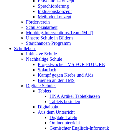
Präventionskonzept
Sprachförderung
Inklusionskonzept
Methodenkonzept
Förderverein
Schulsozialarbeit
Mobbing-Interventions-Team (MIT)
Unsere Schule in Bildern
Startchancen-Programm
Schulleben
Inklusive Schule
Nachhaltige Schule
Projektwoche TMS FOR FUTURE
Solardach
Kampf gegen Krebs und Aids
Bienen an der TMS
Digitale Schule
Tablets
HNA Artikel Tabletklassen
Tablets bestellen
Digitalpakt
Aus dem Unterricht
Digitale Tafeln
Onlineunterricht
Gemischter Englisch-Informatik