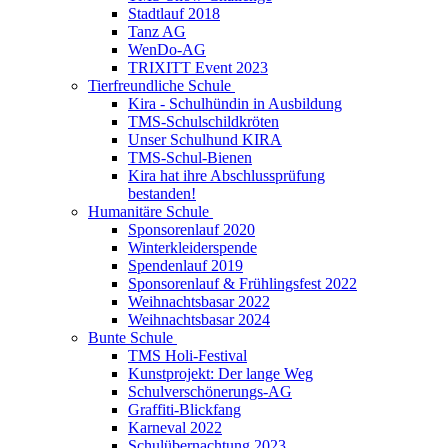
Stadtlauf 2018
Tanz AG
WenDo-AG
TRIXITT Event 2023
Tierfreundliche Schule
Kira - Schulhündin in Ausbildung
TMS-Schulschildkröten
Unser Schulhund KIRA
TMS-Schul-Bienen
Kira hat ihre Abschlussprüfung
bestanden!
Humanitäre Schule
Sponsorenlauf 2020
Winterkleiderspende
Spendenlauf 2019
Sponsorenlauf & Frühlingsfest 2022
Weihnachtsbasar 2022
Weihnachtsbasar 2024
Bunte Schule
TMS Holi-Festival
Kunstprojekt: Der lange Weg
Schulverschönerungs-AG
Graffiti-Blickfang
Karneval 2022
Schulübernachtung 2023