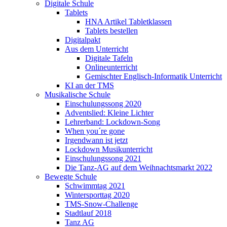
Digitale Schule
Tablets
HNA Artikel Tabletklassen
Tablets bestellen
Digitalpakt
Aus dem Unterricht
Digitale Tafeln
Onlineunterricht
Gemischter Englisch-Informatik Unterricht
KI an der TMS
Musikalische Schule
Einschulungssong 2020
Adventslied: Kleine Lichter
Lehrerband: Lockdown-Song
When you´re gone
Irgendwann ist jetzt
Lockdown Musikunterricht
Einschulungssong 2021
Die Tanz-AG auf dem Weihnachtsmarkt 2022
Bewegte Schule
Schwimmtag 2021
Wintersporttag 2020
TMS-Snow-Challenge
Stadtlauf 2018
Tanz AG