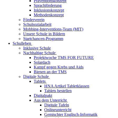
Präventionskonzept
Sprachförderung
Inklusionskonzept
Methodenkonzept
Förderverein
Schulsozialarbeit
Mobbing-Interventions-Team (MIT)
Unsere Schule in Bildern
Startchancen-Programm
Schulleben
Inklusive Schule
Nachhaltige Schule
Projektwoche TMS FOR FUTURE
Solardach
Kampf gegen Krebs und Aids
Bienen an der TMS
Digitale Schule
Tablets
HNA Artikel Tabletklassen
Tablets bestellen
Digitalpakt
Aus dem Unterricht
Digitale Tafeln
Onlineunterricht
Gemischter Englisch-Informatik