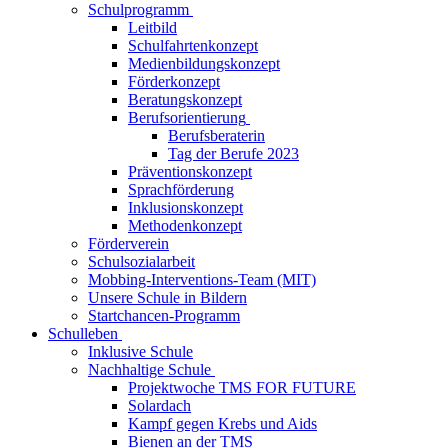
Schulprogramm
Leitbild
Schulfahrtenkonzept
Medienbildungskonzept
Förderkonzept
Beratungskonzept
Berufsorientierung
Berufsberaterin
Tag der Berufe 2023
Präventionskonzept
Sprachförderung
Inklusionskonzept
Methodenkonzept
Förderverein
Schulsozialarbeit
Mobbing-Interventions-Team (MIT)
Unsere Schule in Bildern
Startchancen-Programm
Schulleben
Inklusive Schule
Nachhaltige Schule
Projektwoche TMS FOR FUTURE
Solardach
Kampf gegen Krebs und Aids
Bienen an der TMS