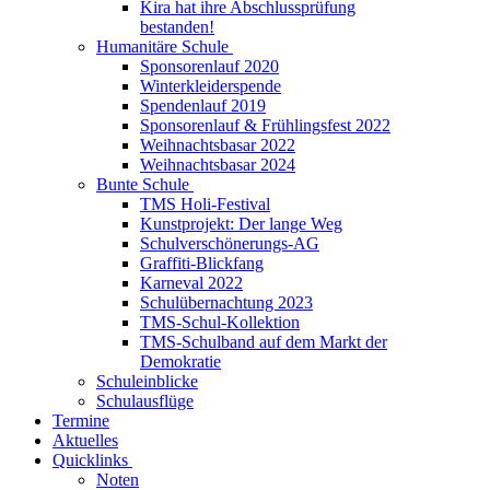
Kira hat ihre Abschlussprüfung
bestanden!
Humanitäre Schule
Sponsorenlauf 2020
Winterkleiderspende
Spendenlauf 2019
Sponsorenlauf & Frühlingsfest 2022
Weihnachtsbasar 2022
Weihnachtsbasar 2024
Bunte Schule
TMS Holi-Festival
Kunstprojekt: Der lange Weg
Schulverschönerungs-AG
Graffiti-Blickfang
Karneval 2022
Schulübernachtung 2023
TMS-Schul-Kollektion
TMS-Schulband auf dem Markt der
Demokratie
Schuleinblicke
Schulausflüge
Termine
Aktuelles
Quicklinks
Noten