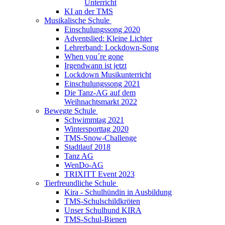
Unterricht
KI an der TMS
Musikalische Schule
Einschulungssong 2020
Adventslied: Kleine Lichter
Lehrerband: Lockdown-Song
When you´re gone
Irgendwann ist jetzt
Lockdown Musikunterricht
Einschulungssong 2021
Die Tanz-AG auf dem
Weihnachtsmarkt 2022
Bewegte Schule
Schwimmtag 2021
Wintersporttag 2020
TMS-Snow-Challenge
Stadtlauf 2018
Tanz AG
WenDo-AG
TRIXITT Event 2023
Tierfreundliche Schule
Kira - Schulhündin in Ausbildung
TMS-Schulschildkröten
Unser Schulhund KIRA
TMS-Schul-Bienen