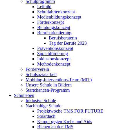
Schulprogramm
Leitbild
Schulfahrtenkonzept
Medienbildungskonzept
Förderkonzept
Beratungskonzept
Berufsorientierung
Berufsberaterin
Tag der Berufe 2023
Präventionskonzept
Sprachförderung
Inklusionskonzept
Methodenkonzept
Förderverein
Schulsozialarbeit
Mobbing-Interventions-Team (MIT)
Unsere Schule in Bildern
Startchancen-Programm
Schulleben
Inklusive Schule
Nachhaltige Schule
Projektwoche TMS FOR FUTURE
Solardach
Kampf gegen Krebs und Aids
Bienen an der TMS