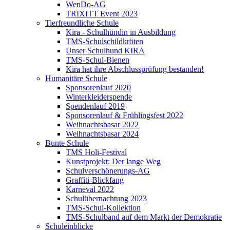
WenDo-AG
TRIXITT Event 2023
Tierfreundliche Schule
Kira - Schulhündin in Ausbildung
TMS-Schulschildkröten
Unser Schulhund KIRA
TMS-Schul-Bienen
Kira hat ihre Abschlussprüfung bestanden!
Humanitäre Schule
Sponsorenlauf 2020
Winterkleiderspende
Spendenlauf 2019
Sponsorenlauf & Frühlingsfest 2022
Weihnachtsbasar 2022
Weihnachtsbasar 2024
Bunte Schule
TMS Holi-Festival
Kunstprojekt: Der lange Weg
Schulverschönerungs-AG
Graffiti-Blickfang
Karneval 2022
Schulübernachtung 2023
TMS-Schul-Kollektion
TMS-Schulband auf dem Markt der Demokratie
Schuleinblicke