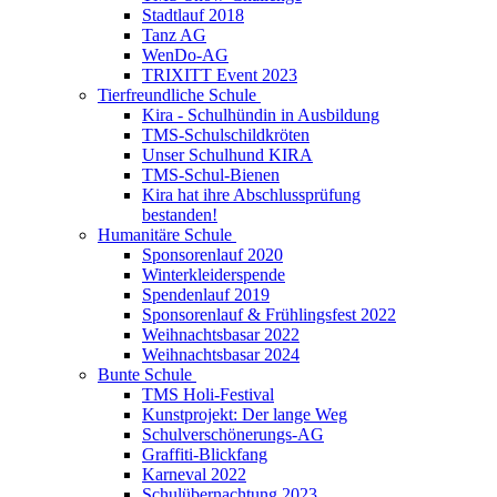
Stadtlauf 2018
Tanz AG
WenDo-AG
TRIXITT Event 2023
Tierfreundliche Schule
Kira - Schulhündin in Ausbildung
TMS-Schulschildkröten
Unser Schulhund KIRA
TMS-Schul-Bienen
Kira hat ihre Abschlussprüfung
bestanden!
Humanitäre Schule
Sponsorenlauf 2020
Winterkleiderspende
Spendenlauf 2019
Sponsorenlauf & Frühlingsfest 2022
Weihnachtsbasar 2022
Weihnachtsbasar 2024
Bunte Schule
TMS Holi-Festival
Kunstprojekt: Der lange Weg
Schulverschönerungs-AG
Graffiti-Blickfang
Karneval 2022
Schulübernachtung 2023