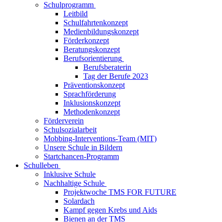
Schulprogramm
Leitbild
Schulfahrtenkonzept
Medienbildungskonzept
Förderkonzept
Beratungskonzept
Berufsorientierung
Berufsberaterin
Tag der Berufe 2023
Präventionskonzept
Sprachförderung
Inklusionskonzept
Methodenkonzept
Förderverein
Schulsozialarbeit
Mobbing-Interventions-Team (MIT)
Unsere Schule in Bildern
Startchancen-Programm
Schulleben
Inklusive Schule
Nachhaltige Schule
Projektwoche TMS FOR FUTURE
Solardach
Kampf gegen Krebs und Aids
Bienen an der TMS