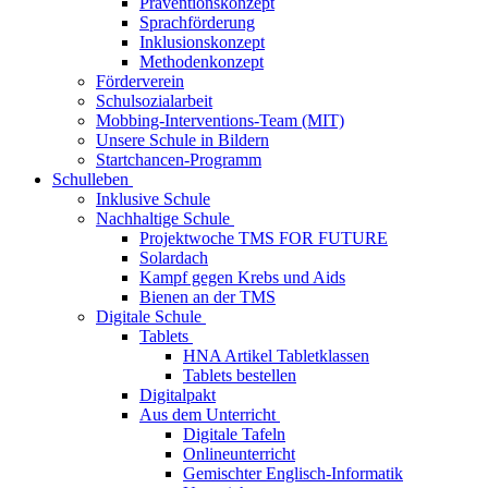
Präventionskonzept
Sprachförderung
Inklusionskonzept
Methodenkonzept
Förderverein
Schulsozialarbeit
Mobbing-Interventions-Team (MIT)
Unsere Schule in Bildern
Startchancen-Programm
Schulleben
Inklusive Schule
Nachhaltige Schule
Projektwoche TMS FOR FUTURE
Solardach
Kampf gegen Krebs und Aids
Bienen an der TMS
Digitale Schule
Tablets
HNA Artikel Tabletklassen
Tablets bestellen
Digitalpakt
Aus dem Unterricht
Digitale Tafeln
Onlineunterricht
Gemischter Englisch-Informatik