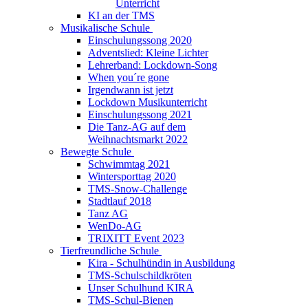
Unterricht
KI an der TMS
Musikalische Schule
Einschulungssong 2020
Adventslied: Kleine Lichter
Lehrerband: Lockdown-Song
When you´re gone
Irgendwann ist jetzt
Lockdown Musikunterricht
Einschulungssong 2021
Die Tanz-AG auf dem
Weihnachtsmarkt 2022
Bewegte Schule
Schwimmtag 2021
Wintersporttag 2020
TMS-Snow-Challenge
Stadtlauf 2018
Tanz AG
WenDo-AG
TRIXITT Event 2023
Tierfreundliche Schule
Kira - Schulhündin in Ausbildung
TMS-Schulschildkröten
Unser Schulhund KIRA
TMS-Schul-Bienen