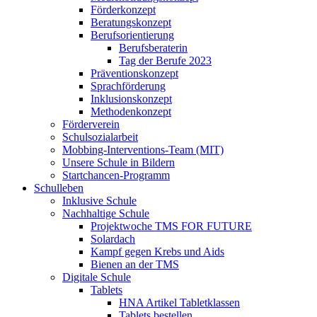
Förderkonzept
Beratungskonzept
Berufsorientierung
Berufsberaterin
Tag der Berufe 2023
Präventionskonzept
Sprachförderung
Inklusionskonzept
Methodenkonzept
Förderverein
Schulsozialarbeit
Mobbing-Interventions-Team (MIT)
Unsere Schule in Bildern
Startchancen-Programm
Schulleben
Inklusive Schule
Nachhaltige Schule
Projektwoche TMS FOR FUTURE
Solardach
Kampf gegen Krebs und Aids
Bienen an der TMS
Digitale Schule
Tablets
HNA Artikel Tabletklassen
Tablets bestellen