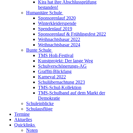
Kira hat ihre Abschlussprüfung
bestanden!
Humanitäre Schule
Sponsorenlauf 2020
Winterkleiderspende
Spendenlauf 2019
Sponsorenlauf & Frühlingsfest 2022
Weihnachtsbasar 2022
Weihnachtsbasar 2024
Bunte Schule
TMS Holi-Festival
Kunstprojekt: Der lange Weg
Schulverschönerungs-AG
Graffiti-Blickfang
Karneval 2022
Schulübernachtung 2023
TMS-Schul-Kollektion
TMS-Schulband auf dem Markt der
Demokratie
Schuleinblicke
Schulausflüge
Termine
Aktuelles
Quicklinks
Noten