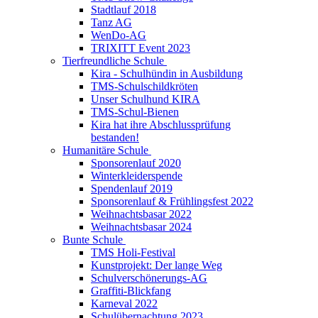
Stadtlauf 2018
Tanz AG
WenDo-AG
TRIXITT Event 2023
Tierfreundliche Schule
Kira - Schulhündin in Ausbildung
TMS-Schulschildkröten
Unser Schulhund KIRA
TMS-Schul-Bienen
Kira hat ihre Abschlussprüfung
bestanden!
Humanitäre Schule
Sponsorenlauf 2020
Winterkleiderspende
Spendenlauf 2019
Sponsorenlauf & Frühlingsfest 2022
Weihnachtsbasar 2022
Weihnachtsbasar 2024
Bunte Schule
TMS Holi-Festival
Kunstprojekt: Der lange Weg
Schulverschönerungs-AG
Graffiti-Blickfang
Karneval 2022
Schulübernachtung 2023