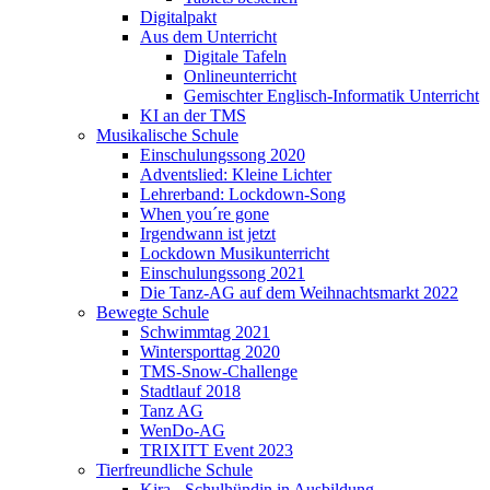
Digitalpakt
Aus dem Unterricht
Digitale Tafeln
Onlineunterricht
Gemischter Englisch-Informatik Unterricht
KI an der TMS
Musikalische Schule
Einschulungssong 2020
Adventslied: Kleine Lichter
Lehrerband: Lockdown-Song
When you´re gone
Irgendwann ist jetzt
Lockdown Musikunterricht
Einschulungssong 2021
Die Tanz-AG auf dem Weihnachtsmarkt 2022
Bewegte Schule
Schwimmtag 2021
Wintersporttag 2020
TMS-Snow-Challenge
Stadtlauf 2018
Tanz AG
WenDo-AG
TRIXITT Event 2023
Tierfreundliche Schule
Kira - Schulhündin in Ausbildung