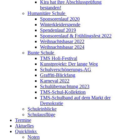
Kira hat ihre Abschlussprüfung
bestanden!
Humanitäre Schule
Sponsorenlauf 2020
Winterkleiderspende
Spendenlauf 2019
Sponsorenlauf & Frühlingsfest 2022
Weihnachtsbasar 2022
Weihnachtsbasar 2024
Bunte Schule
TMS Holi-Festival
Kunstprojekt: Der lange Weg
Schulverschönerungs-AG
Graffiti-Blickfang
Karneval 2022
Schulübernachtung 2023
TMS-Schul-Kollektion
TMS-Schulband auf dem Markt der
Demokratie
Schuleinblicke
Schulausflüge
Termine
Aktuelles
Quicklinks
Noten