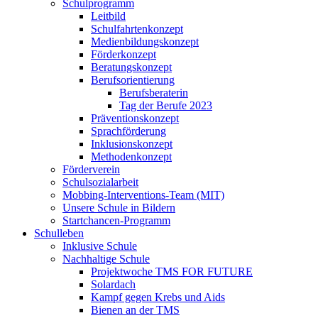
Schulprogramm
Leitbild
Schulfahrtenkonzept
Medienbildungskonzept
Förderkonzept
Beratungskonzept
Berufsorientierung
Berufsberaterin
Tag der Berufe 2023
Präventionskonzept
Sprachförderung
Inklusionskonzept
Methodenkonzept
Förderverein
Schulsozialarbeit
Mobbing-Interventions-Team (MIT)
Unsere Schule in Bildern
Startchancen-Programm
Schulleben
Inklusive Schule
Nachhaltige Schule
Projektwoche TMS FOR FUTURE
Solardach
Kampf gegen Krebs und Aids
Bienen an der TMS