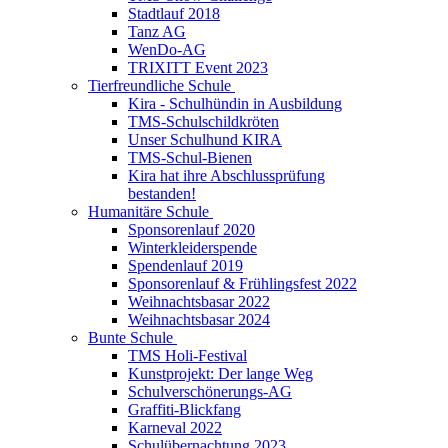
Stadtlauf 2018
Tanz AG
WenDo-AG
TRIXITT Event 2023
Tierfreundliche Schule
Kira - Schulhündin in Ausbildung
TMS-Schulschildkröten
Unser Schulhund KIRA
TMS-Schul-Bienen
Kira hat ihre Abschlussprüfung
bestanden!
Humanitäre Schule
Sponsorenlauf 2020
Winterkleiderspende
Spendenlauf 2019
Sponsorenlauf & Frühlingsfest 2022
Weihnachtsbasar 2022
Weihnachtsbasar 2024
Bunte Schule
TMS Holi-Festival
Kunstprojekt: Der lange Weg
Schulverschönerungs-AG
Graffiti-Blickfang
Karneval 2022
Schulübernachtung 2023