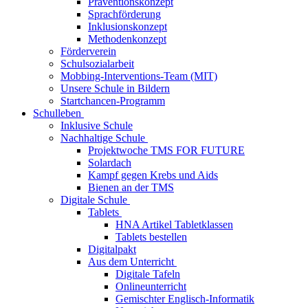
Präventionskonzept
Sprachförderung
Inklusionskonzept
Methodenkonzept
Förderverein
Schulsozialarbeit
Mobbing-Interventions-Team (MIT)
Unsere Schule in Bildern
Startchancen-Programm
Schulleben
Inklusive Schule
Nachhaltige Schule
Projektwoche TMS FOR FUTURE
Solardach
Kampf gegen Krebs und Aids
Bienen an der TMS
Digitale Schule
Tablets
HNA Artikel Tabletklassen
Tablets bestellen
Digitalpakt
Aus dem Unterricht
Digitale Tafeln
Onlineunterricht
Gemischter Englisch-Informatik