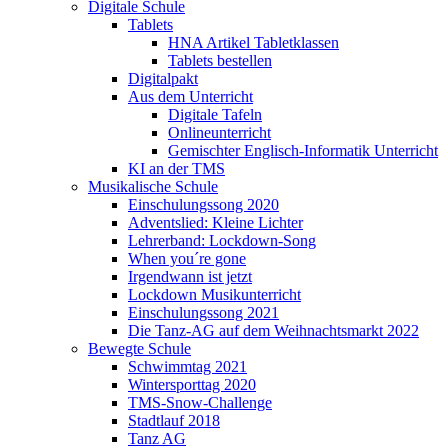
Digitale Schule
Tablets
HNA Artikel Tabletklassen
Tablets bestellen
Digitalpakt
Aus dem Unterricht
Digitale Tafeln
Onlineunterricht
Gemischter Englisch-Informatik Unterricht
KI an der TMS
Musikalische Schule
Einschulungssong 2020
Adventslied: Kleine Lichter
Lehrerband: Lockdown-Song
When you´re gone
Irgendwann ist jetzt
Lockdown Musikunterricht
Einschulungssong 2021
Die Tanz-AG auf dem Weihnachtsmarkt 2022
Bewegte Schule
Schwimmtag 2021
Wintersporttag 2020
TMS-Snow-Challenge
Stadtlauf 2018
Tanz AG