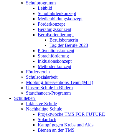
Schulprogramm
Leitbild
Schulfahrtenkonzept
Medienbildungskonzept
Förderkonzept
Beratungskonzept
Berufsorientierung
Berufsberaterin
Tag der Berufe 2023
Präventionskonzept
Sprachförderung
Inklusionskonzept
Methodenkonzept
Förderverein
Schulsozialarbeit
Mobbing-Interventions-Team (MIT)
Unsere Schule in Bildern
Startchancen-Programm
Schulleben
Inklusive Schule
Nachhaltige Schule
Projektwoche TMS FOR FUTURE
Solardach
Kampf gegen Krebs und Aids
Bienen an der TMS