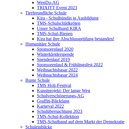
WenDo-AG
TRIXITT Event 2023
Tierfreundliche Schule
Kira - Schulhündin in Ausbildung
TMS-Schulschildkröten
Unser Schulhund KIRA
TMS-Schul-Bienen
Kira hat ihre Abschlussprüfung bestanden!
Humanitäre Schule
Sponsorenlauf 2020
Winterkleiderspende
Spendenlauf 2019
Sponsorenlauf & Frühlingsfest 2022
Weihnachtsbasar 2022
Weihnachtsbasar 2024
Bunte Schule
TMS Holi-Festival
Kunstprojekt: Der lange Weg
Schulverschönerungs-AG
Graffiti-Blickfang
Karneval 2022
Schulübernachtung 2023
TMS-Schul-Kollektion
TMS-Schulband auf dem Markt der Demokratie
Schuleinblicke