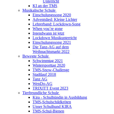
Unterricht
KI an der TMS
Musikalische Schule
Einschulungssong 2020
Adventslied: Kleine Lichter
Lehrerband: Lockdown-Song
When you´re gone
Irgendwann ist jetzt
Lockdown Musikunterricht
Einschulungssong 2021
Die Tanz-AG auf dem
Weihnachtsmarkt 2022
Bewegte Schule
Schwimmtag 2021
Wintersporttag 2020
TMS-Snow-Challenge
Stadtlauf 2018
Tanz AG
WenDo-AG
TRIXITT Event 2023
Tierfreundliche Schule
Kira - Schulhündin in Ausbildung
TMS-Schulschildkröten
Unser Schulhund KIRA
TMS-Schul-Bienen