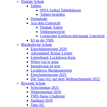
Digitale Schule
Tablets
HNA Artikel Tabletklassen
Tablets bestellen
Digitalpakt
Aus dem Unterricht
Digitale Tafeln
Onlineunterricht
Gemischter Englisch-Informatik Unterricht
KI an der TMS
Musikalische Schule
Einschulungssong 2020
Adventslied: Kleine Lichter
Lehrerband: Lockdown-Song
When you´re gone
Irgendwann ist jetzt
Lockdown Musikunterricht
Einschulungssong 2021
Die Tanz-AG auf dem Weihnachtsmarkt 2022
Bewegte Schule
Schwimmtag 2021
Wintersporttag 2020
TMS-Snow-Challenge
Stadtlauf 2018
Tanz AG