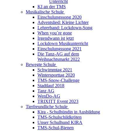
Unterricht
KI an der TMS
Musikalische Schule
Einschulungssong 2020
Adventslied: Kleine Lichter
Lehrerband: Lockdown-Song
When you´re gone
Irgendwann ist jetzt
Lockdown Musikunterricht
Einschulungssong 2021
Die Tanz-AG auf dem
Weihnachtsmarkt 2022
Bewegte Schule
Schwimmtag 2021
Wintersporttag 2020
TMS-Snow-Challenge
Stadtlauf 2018
Tanz AG
WenDo-AG
TRIXITT Event 2023
Tierfreundliche Schule
Kira - Schulhündin in Ausbildung
TMS-Schulschildkröten
Unser Schulhund KIRA
TMS-Schul-Bienen