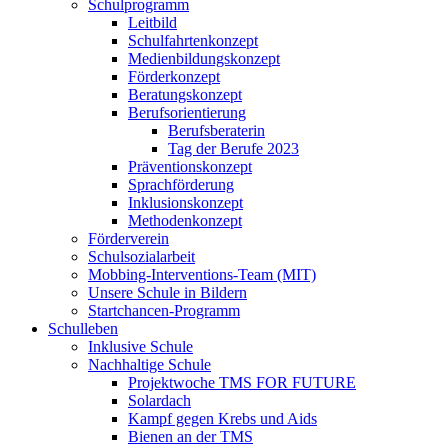
Schulprogramm
Leitbild
Schulfahrtenkonzept
Medienbildungskonzept
Förderkonzept
Beratungskonzept
Berufsorientierung
Berufsberaterin
Tag der Berufe 2023
Präventionskonzept
Sprachförderung
Inklusionskonzept
Methodenkonzept
Förderverein
Schulsozialarbeit
Mobbing-Interventions-Team (MIT)
Unsere Schule in Bildern
Startchancen-Programm
Schulleben
Inklusive Schule
Nachhaltige Schule
Projektwoche TMS FOR FUTURE
Solardach
Kampf gegen Krebs und Aids
Bienen an der TMS