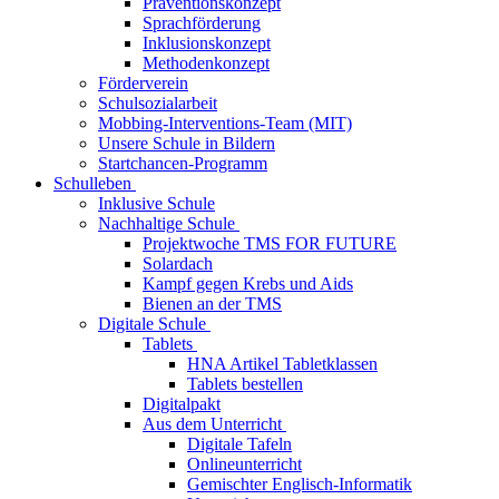
Präventionskonzept
Sprachförderung
Inklusionskonzept
Methodenkonzept
Förderverein
Schulsozialarbeit
Mobbing-Interventions-Team (MIT)
Unsere Schule in Bildern
Startchancen-Programm
Schulleben
Inklusive Schule
Nachhaltige Schule
Projektwoche TMS FOR FUTURE
Solardach
Kampf gegen Krebs und Aids
Bienen an der TMS
Digitale Schule
Tablets
HNA Artikel Tabletklassen
Tablets bestellen
Digitalpakt
Aus dem Unterricht
Digitale Tafeln
Onlineunterricht
Gemischter Englisch-Informatik