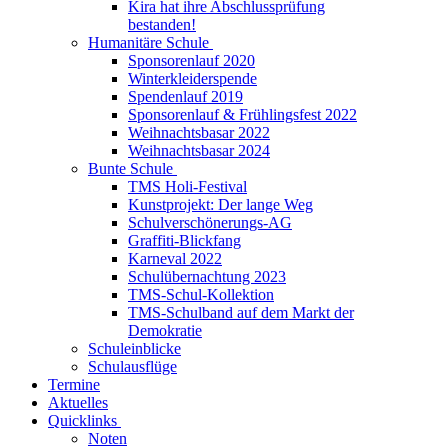
Kira hat ihre Abschlussprüfung
bestanden!
Humanitäre Schule
Sponsorenlauf 2020
Winterkleiderspende
Spendenlauf 2019
Sponsorenlauf & Frühlingsfest 2022
Weihnachtsbasar 2022
Weihnachtsbasar 2024
Bunte Schule
TMS Holi-Festival
Kunstprojekt: Der lange Weg
Schulverschönerungs-AG
Graffiti-Blickfang
Karneval 2022
Schulübernachtung 2023
TMS-Schul-Kollektion
TMS-Schulband auf dem Markt der
Demokratie
Schuleinblicke
Schulausflüge
Termine
Aktuelles
Quicklinks
Noten