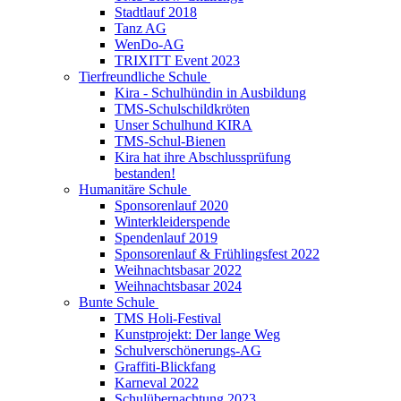
Stadtlauf 2018
Tanz AG
WenDo-AG
TRIXITT Event 2023
Tierfreundliche Schule
Kira - Schulhündin in Ausbildung
TMS-Schulschildkröten
Unser Schulhund KIRA
TMS-Schul-Bienen
Kira hat ihre Abschlussprüfung
bestanden!
Humanitäre Schule
Sponsorenlauf 2020
Winterkleiderspende
Spendenlauf 2019
Sponsorenlauf & Frühlingsfest 2022
Weihnachtsbasar 2022
Weihnachtsbasar 2024
Bunte Schule
TMS Holi-Festival
Kunstprojekt: Der lange Weg
Schulverschönerungs-AG
Graffiti-Blickfang
Karneval 2022
Schulübernachtung 2023