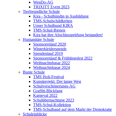
WenDo-AG
TRIXITT Event 2023
Tierfreundliche Schule
Kira - Schulhündin in Ausbildung
TMS-Schulschildkröten
Unser Schulhund KIRA
TMS-Schul-Bienen
Kira hat ihre Abschlussprüfung bestanden!
Humanitäre Schule
Sponsorenlauf 2020
Winterkleiderspende
Spendenlauf 2019
Sponsorenlauf & Frühlingsfest 2022
Weihnachtsbasar 2022
Weihnachtsbasar 2024
Bunte Schule
TMS Holi-Festival
Kunstprojekt: Der lange Weg
Schulverschönerungs-AG
Graffiti-Blickfang
Karneval 2022
Schulübernachtung 2023
TMS-Schul-Kollektion
TMS-Schulband auf dem Markt der Demokratie
Schuleinblicke