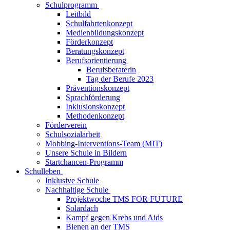
Schulprogramm
Leitbild
Schulfahrtenkonzept
Medienbildungskonzept
Förderkonzept
Beratungskonzept
Berufsorientierung
Berufsberaterin
Tag der Berufe 2023
Präventionskonzept
Sprachförderung
Inklusionskonzept
Methodenkonzept
Förderverein
Schulsozialarbeit
Mobbing-Interventions-Team (MIT)
Unsere Schule in Bildern
Startchancen-Programm
Schulleben
Inklusive Schule
Nachhaltige Schule
Projektwoche TMS FOR FUTURE
Solardach
Kampf gegen Krebs und Aids
Bienen an der TMS