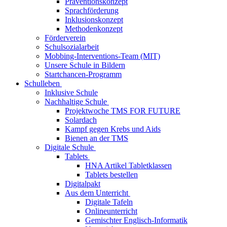
Präventionskonzept
Sprachförderung
Inklusionskonzept
Methodenkonzept
Förderverein
Schulsozialarbeit
Mobbing-Interventions-Team (MIT)
Unsere Schule in Bildern
Startchancen-Programm
Schulleben
Inklusive Schule
Nachhaltige Schule
Projektwoche TMS FOR FUTURE
Solardach
Kampf gegen Krebs und Aids
Bienen an der TMS
Digitale Schule
Tablets
HNA Artikel Tabletklassen
Tablets bestellen
Digitalpakt
Aus dem Unterricht
Digitale Tafeln
Onlineunterricht
Gemischter Englisch-Informatik