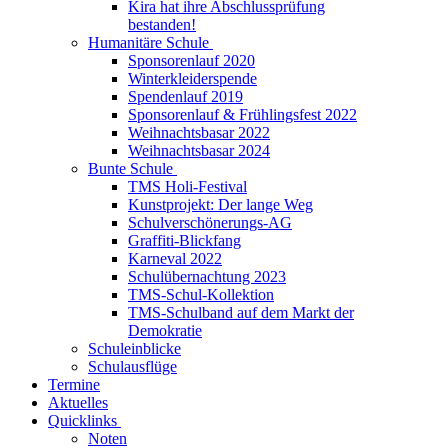
Kira hat ihre Abschlussprüfung
bestanden!
Humanitäre Schule
Sponsorenlauf 2020
Winterkleiderspende
Spendenlauf 2019
Sponsorenlauf & Frühlingsfest 2022
Weihnachtsbasar 2022
Weihnachtsbasar 2024
Bunte Schule
TMS Holi-Festival
Kunstprojekt: Der lange Weg
Schulverschönerungs-AG
Graffiti-Blickfang
Karneval 2022
Schulübernachtung 2023
TMS-Schul-Kollektion
TMS-Schulband auf dem Markt der
Demokratie
Schuleinblicke
Schulausflüge
Termine
Aktuelles
Quicklinks
Noten