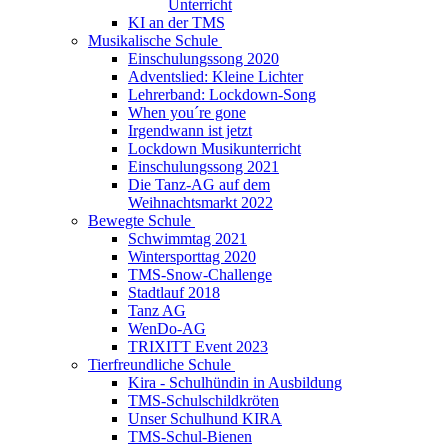
Unterricht
KI an der TMS
Musikalische Schule
Einschulungssong 2020
Adventslied: Kleine Lichter
Lehrerband: Lockdown-Song
When you´re gone
Irgendwann ist jetzt
Lockdown Musikunterricht
Einschulungssong 2021
Die Tanz-AG auf dem
Weihnachtsmarkt 2022
Bewegte Schule
Schwimmtag 2021
Wintersporttag 2020
TMS-Snow-Challenge
Stadtlauf 2018
Tanz AG
WenDo-AG
TRIXITT Event 2023
Tierfreundliche Schule
Kira - Schulhündin in Ausbildung
TMS-Schulschildkröten
Unser Schulhund KIRA
TMS-Schul-Bienen