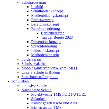
Schulprogramm
Leitbild
Schulfahrtenkonzept
Medienbildungskonzept
Förderkonzept
Beratungskonzept
Berufsorientierung
Berufsberaterin
Tag der Berufe 2023
Präventionskonzept
Sprachförderung
Inklusionskonzept
Methodenkonzept
Förderverein
Schulsozialarbeit
Mobbing-Interventions-Team (MIT)
Unsere Schule in Bildern
Startchancen-Programm
Schulleben
Inklusive Schule
Nachhaltige Schule
Projektwoche TMS FOR FUTURE
Solardach
Kampf gegen Krebs und Aids
Bienen an der TMS