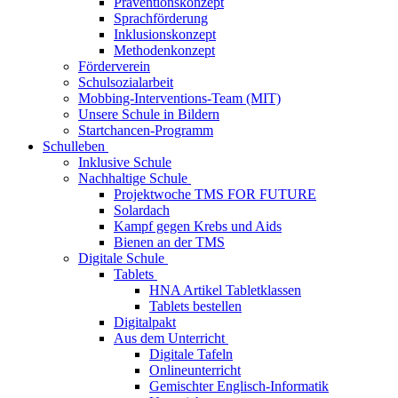
Präventionskonzept
Sprachförderung
Inklusionskonzept
Methodenkonzept
Förderverein
Schulsozialarbeit
Mobbing-Interventions-Team (MIT)
Unsere Schule in Bildern
Startchancen-Programm
Schulleben
Inklusive Schule
Nachhaltige Schule
Projektwoche TMS FOR FUTURE
Solardach
Kampf gegen Krebs und Aids
Bienen an der TMS
Digitale Schule
Tablets
HNA Artikel Tabletklassen
Tablets bestellen
Digitalpakt
Aus dem Unterricht
Digitale Tafeln
Onlineunterricht
Gemischter Englisch-Informatik