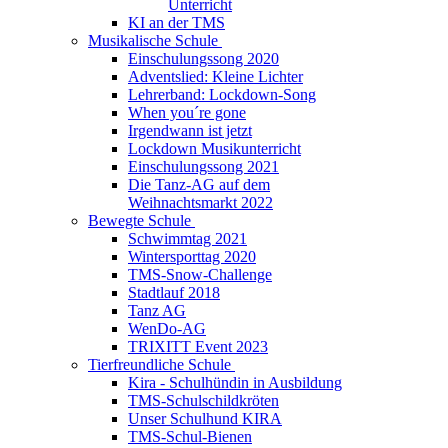
Unterricht
KI an der TMS
Musikalische Schule
Einschulungssong 2020
Adventslied: Kleine Lichter
Lehrerband: Lockdown-Song
When you´re gone
Irgendwann ist jetzt
Lockdown Musikunterricht
Einschulungssong 2021
Die Tanz-AG auf dem
Weihnachtsmarkt 2022
Bewegte Schule
Schwimmtag 2021
Wintersporttag 2020
TMS-Snow-Challenge
Stadtlauf 2018
Tanz AG
WenDo-AG
TRIXITT Event 2023
Tierfreundliche Schule
Kira - Schulhündin in Ausbildung
TMS-Schulschildkröten
Unser Schulhund KIRA
TMS-Schul-Bienen