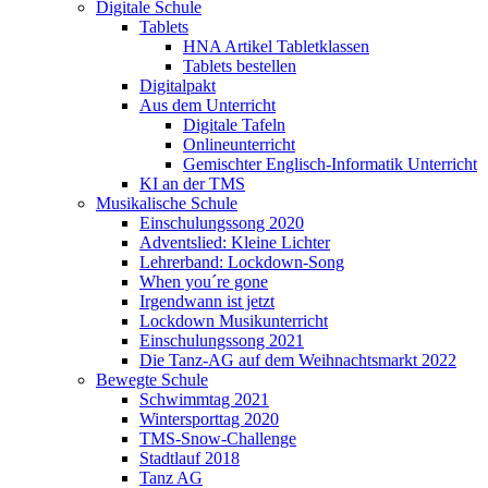
Digitale Schule
Tablets
HNA Artikel Tabletklassen
Tablets bestellen
Digitalpakt
Aus dem Unterricht
Digitale Tafeln
Onlineunterricht
Gemischter Englisch-Informatik Unterricht
KI an der TMS
Musikalische Schule
Einschulungssong 2020
Adventslied: Kleine Lichter
Lehrerband: Lockdown-Song
When you´re gone
Irgendwann ist jetzt
Lockdown Musikunterricht
Einschulungssong 2021
Die Tanz-AG auf dem Weihnachtsmarkt 2022
Bewegte Schule
Schwimmtag 2021
Wintersporttag 2020
TMS-Snow-Challenge
Stadtlauf 2018
Tanz AG