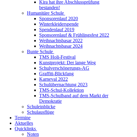
Kira hat ihre Abschlussprüfung
bestanden!
Humanitäre Schule
Sponsorenlauf 2020
Winterkleiderspende
Spendenlauf 2019
Sponsorenlauf & Frühlingsfest 2022
Weihnachtsbasar 2022
Weihnachtsbasar 2024
Bunte Schule
TMS Holi-Festival
Kunstprojekt: Der lange Weg
Schulverschönerungs-AG
Graffiti-Blickfang
Karneval 2022
Schulübernachtung 2023
TMS-Schul-Kollektion
TMS-Schulband auf dem Markt der
Demokratie
Schuleinblicke
Schulausflüge
Termine
Aktuelles
Quicklinks
Noten