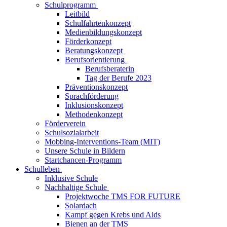
Schulprogramm
Leitbild
Schulfahrtenkonzept
Medienbildungskonzept
Förderkonzept
Beratungskonzept
Berufsorientierung
Berufsberaterin
Tag der Berufe 2023
Präventionskonzept
Sprachförderung
Inklusionskonzept
Methodenkonzept
Förderverein
Schulsozialarbeit
Mobbing-Interventions-Team (MIT)
Unsere Schule in Bildern
Startchancen-Programm
Schulleben
Inklusive Schule
Nachhaltige Schule
Projektwoche TMS FOR FUTURE
Solardach
Kampf gegen Krebs und Aids
Bienen an der TMS