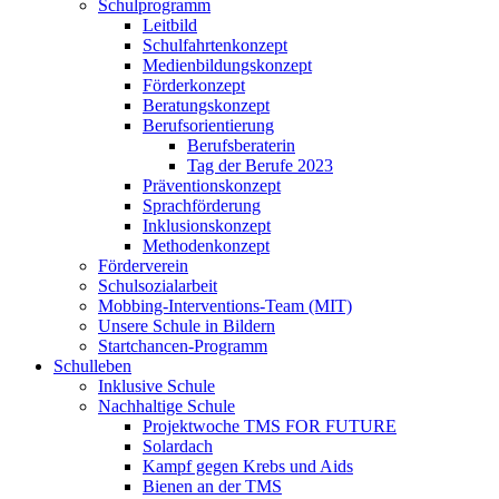
Schulprogramm
Leitbild
Schulfahrtenkonzept
Medienbildungskonzept
Förderkonzept
Beratungskonzept
Berufsorientierung
Berufsberaterin
Tag der Berufe 2023
Präventionskonzept
Sprachförderung
Inklusionskonzept
Methodenkonzept
Förderverein
Schulsozialarbeit
Mobbing-Interventions-Team (MIT)
Unsere Schule in Bildern
Startchancen-Programm
Schulleben
Inklusive Schule
Nachhaltige Schule
Projektwoche TMS FOR FUTURE
Solardach
Kampf gegen Krebs und Aids
Bienen an der TMS