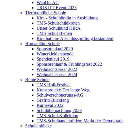
WenDo-AG
TRIXITT Event 2023
Tierfreundliche Schule
Kira - Schulhündin in Ausbildung
TMS-Schulschildkröten
Unser Schulhund KIRA
TMS-Schul-Bienen
Kira hat ihre Abschlussprüfung bestanden!
Humanitäre Schule
Sponsorenlauf 2020
Winterkleiderspende
Spendenlauf 2019
Sponsorenlauf & Frühlingsfest 2022
Weihnachtsbasar 2022
Weihnachtsbasar 2024
Bunte Schule
TMS Holi-Festival
Kunstprojekt: Der lange Weg
Schulverschönerungs-AG
Graffiti-Blickfang
Karneval 2022
Schulübernachtung 2023
TMS-Schul-Kollektion
TMS-Schulband auf dem Markt der Demokratie
Schuleinblicke