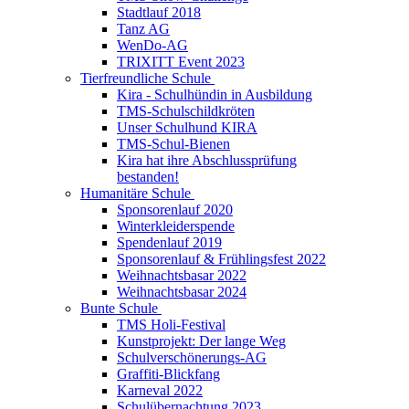
Stadtlauf 2018
Tanz AG
WenDo-AG
TRIXITT Event 2023
Tierfreundliche Schule
Kira - Schulhündin in Ausbildung
TMS-Schulschildkröten
Unser Schulhund KIRA
TMS-Schul-Bienen
Kira hat ihre Abschlussprüfung
bestanden!
Humanitäre Schule
Sponsorenlauf 2020
Winterkleiderspende
Spendenlauf 2019
Sponsorenlauf & Frühlingsfest 2022
Weihnachtsbasar 2022
Weihnachtsbasar 2024
Bunte Schule
TMS Holi-Festival
Kunstprojekt: Der lange Weg
Schulverschönerungs-AG
Graffiti-Blickfang
Karneval 2022
Schulübernachtung 2023